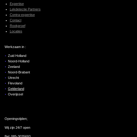
Expertise
Lekdetectie Partners
Contra-expertise
Contact
Rookproef
Locaties
Werkzaam in :
Zuid Holland
Noord-Holland
Zeeland
Noord-Brabant
Utrecht
Flevoland
Gelderland
Overijssel
Openingstijden;
Wij zijn 24/7 open
Bel:
085-3035693