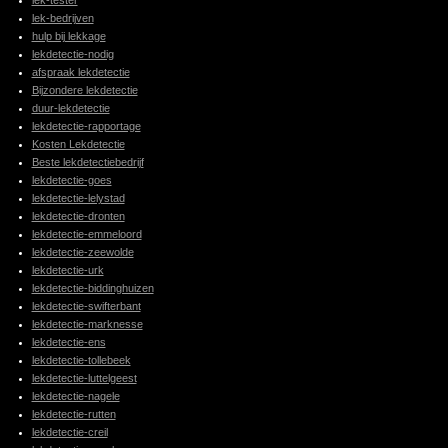
lek-tester
lek-bedrijven
hulp bij lekkage
lekdetectie-nodig
afspraak lekdetectie
Bijzondere lekdetectie
duur-lekdetectie
lekdetectie-rapportage
Kosten Lekdetectie
Beste lekdetectiebedrijf
lekdetectie-goes
lekdetectie-lelystad
lekdetectie-dronten
lekdetectie-emmeloord
lekdetectie-zeewolde
lekdetectie-urk
lekdetectie-biddinghuizen
lekdetectie-swifterbant
lekdetectie-marknesse
lekdetectie-ens
lekdetectie-tollebeek
lekdetectie-luttelgeest
lekdetectie-nagele
lekdetectie-rutten
lekdetectie-creil