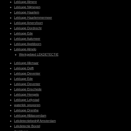
Lekkage Almere
Lekkage Nijmegen
Lekkage Haarlem
Lekkage Haarlemmermeer
Lekkage Amersfoort
Lekkage Dordrecht
Lekkage Ede
Lekkage Aalsmeer
Lekkage Apeldoorn
Lekkage Almelo
Werkgebied LEKDETECTIE
Lekkage Alkmaar
Lekkage Delft
Lekkage Deventer
Lekkage Ede
Lekkage Deventer
Lekkage Enschede
Lekkage Hengelo
Lekkage Lelystad
waterlek opsporen
Lekkage Drenthe
Lekkage Alblasserdam
Lekdetectiebedrijf Amsterdam
Lekdetectie Boxtel