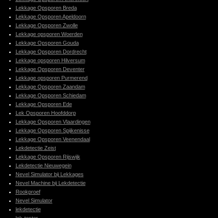
Lekkage Opsporen Breda
Lekkage Opsporen Apeldoorn
Lekkage Opsporen Zwolle
Lekkage opsporen Woerden
Lekkage Opsporen Gouda
Lekkage Opsporen Dordrecht
Lekkage opsporen Hilversum
Lekkage Opsporen Deventer
Lekkage opsporen Purmerend
Lekkage Opsporen Zaandam
Lekkage Opsporen Schiedam
Lekkage Opsporen Ede
Lek Opsporen Hoofddorp
Lekkage Opsporen Vlaardingen
Lekkage Opsporen Spijkenisse
Lekkage Opsporen Veenendaal
Lekdetectie Zeist
Lekkage Opsporen Rijswijk
Lekdetectie Nieuwegein
Nevel Simulator bij Lekkages
Nevel Machine bij Lekdetectie
Rookproef
Nevel Simulator
lekdetectie