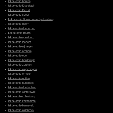
lekdetectie-houten
lekdetectie-IJsselstein
lekdetectie-De Bilt
lekdetectie-soest
Lekdetectie Bunschoten-Spakenburg
lekdetectie-doorn
lekdetectie-driebergen
Lekdetectie-Baarn
lekdetectie-apeldoorn
lekdetectie-lochem
lekdetectie-nijmegen
lekdetectie-arnhem
lekdetectie-ede
lekdetectie-harderwijk
lekdetectie-zutphen
lekdetectie-wageningen
lekdetectie-ermelo
lekdetectie-putten
lekdetectie-nunspeet
lekdetectie-doetinchem
lekdetectie-winterswijk
lekdetectie-culemborg
lekdetectie-zaltbommel
lekdetectie-barneveld
lekdetectie-oldebroek