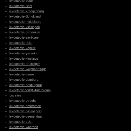
lekdetectie-espel
lekdetectie-Bant
lekdetectie-kraggenburg
lekdetectie-Schokland
lekdetectie-middelburg
lekdetectie-vlissingen
lekdetectie-terneuzen
lekdetectie-zierikzee
lekdetectie-hulst
lekdetectie-kapelle
lekdetectie-yerseke
lekdetectie-kloetinge
lekdetectie-kruiningen
lekdetectie-wolphaartsdijk
lekdetectie-veere
lekdetectie-domburg
lekdetectie-oostkapelle
lekdetectiebedrijf-Amsterdam
Locaties
lekdetectie-utrecht
lekdetectie-amersfoort
lekdetectie-nieuwegein
lekdetectie-veenendaal
lekdetectie-zeist
lekdetectie-woerden