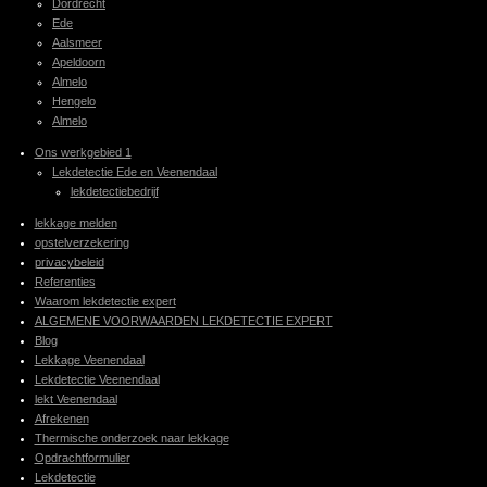
Dordrecht
Ede
Aalsmeer
Apeldoorn
Almelo
Hengelo
Almelo
Ons werkgebied 1
Lekdetectie Ede en Veenendaal
lekdetectiebedrijf
lekkage melden
opstelverzekering
privacybeleid
Referenties
Waarom lekdetectie expert
ALGEMENE VOORWAARDEN LEKDETECTIE EXPERT
Blog
Lekkage Veenendaal
Lekdetectie Veenendaal
lekt Veenendaal
Afrekenen
Thermische onderzoek naar lekkage
Opdrachtformulier
Lekdetectie