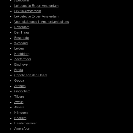
Apeldoorn
Lekdetectie Expert Amsterdam
Lekt in Amsterdam
Lekdetectie Expert Amsterdam
Voor lekdetectie in Amsterdam bel ons
Rotterdam
Den Haag
Enschede
Westland
Leiden
Hoofddorp
Zoetermeer
Eindhoven
Breda
Capelle aan den IJssel
Gouda
Arnhem
Gorinchem
Tilburg
Zwolle
Almere
Nijmegen
Haarlem
Haarlemermeer
Amersfoort