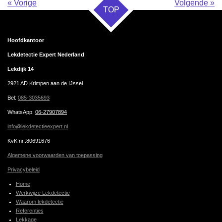
«
Vorige
Volgende
»
TOP
Hoofdkantoor
Lekdetectie Expert Nederland
Lekdijk 14
2921 AD Krimpen aan de IJssel
Bel:
085-3035693
WhatsApp
:
06-27907894
info@lekdetectieexpert.nl
KvK nr.:80691676
Algemene voorwaarden van toepassing
Privacybeleid
Home
Werkwijze Lekdetectie
Waarom lekdetectie
Referenties
Lekkage