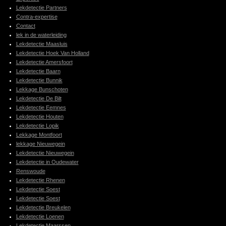
Lekdetectie Partners
Contra-expertise
Contact
lek in de waterleiding
Lekdetectie Maasluis
Lekdetectie Hoek Van Holland
Lekdetectie Amersfoort
Lekdetectie Baarn
Lekdetectie Bunnik
Lekkage Bunschoten
Lekdetectie De Bilt
Lekdetectie Eemnes
Lekdetectie Houten
Lekdetectie Lopik
Lekkage Montfoort
lekkage Nieuwegein
Lekdetectie Nieuwegein
Lekdetectie in Oudewater
Renswoude
Lekdetectie Rhenen
Lekdetectie Soest
Lekdetectie Soest
Lekdetectie Breukelen
Lekdetectie Loenen
Lekdetectie Maarssen