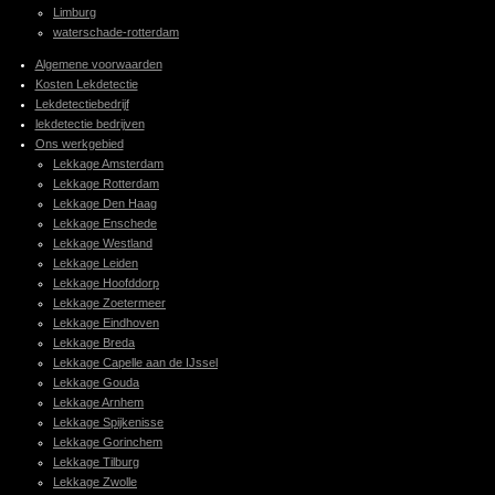
Limburg
waterschade-rotterdam
Algemene voorwaarden
Kosten Lekdetectie
Lekdetectiebedrijf
lekdetectie bedrijven
Ons werkgebied
Lekkage Amsterdam
Lekkage Rotterdam
Lekkage Den Haag
Lekkage Enschede
Lekkage Westland
Lekkage Leiden
Lekkage Hoofddorp
Lekkage Zoetermeer
Lekkage Eindhoven
Lekkage Breda
Lekkage Capelle aan de IJssel
Lekkage Gouda
Lekkage Arnhem
Lekkage Spijkenisse
Lekkage Gorinchem
Lekkage Tilburg
Lekkage Zwolle