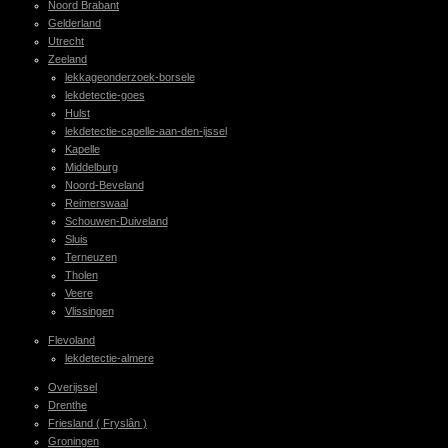
Noord Brabant
Gelderland
Utrecht
Zeeland
lekkageonderzoek-borsele
lekdetectie-goes
Hulst
lekdetectie-capelle-aan-den-ijssel
Kapelle
Middelburg
Noord-Beveland
Reimerswaal
Schouwen-Duiveland
Sluis
Terneuzen
Tholen
Veere
Vlissingen
Flevoland
lekdetectie-almere
Overijssel
Drenthe
Friesland ( Fryslân )
Groningen