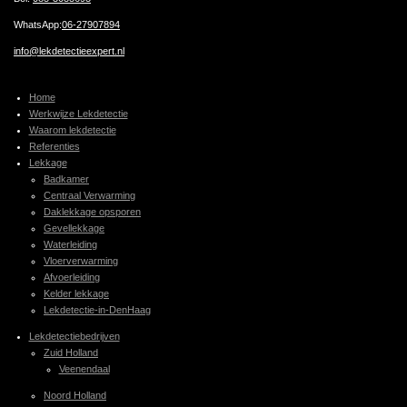
WhatsApp:
06-27907894
info@lekdetectieexpert.nl
Home
Werkwijze Lekdetectie
Waarom lekdetectie
Referenties
Lekkage
Badkamer
Centraal Verwarming
Daklekkage opsporen
Gevellekkage
Waterleiding
Vloerverwarming
Afvoerleiding
Kelder lekkage
Lekdetectie-in-DenHaag
Lekdetectiebedrijven
Zuid Holland
Veenendaal
Noord Holland