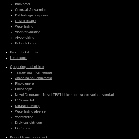
Badkamer
Centraal Verwarming
Daklekkage opsporen
Gevellekkage
Waterleiding
Vloerverwarming
Afvoerleiding
Kelder lekkage
Kosten Lekdetectie
Lekdetectie
Opsporingstechnieken
Traceergas / formeergas
Akoestische Lekdetectie
Rioolcamera
Endoscopie
Nevel Generator - Nevel TEST bij lekkage, stankoverlast, ventilatie
UV Kleurstof
Ultrasone Meting
Waterleiding afpersen
Vochtmeting
Druktest leidingen
IR Camera
Binnenklimaat onderzoek