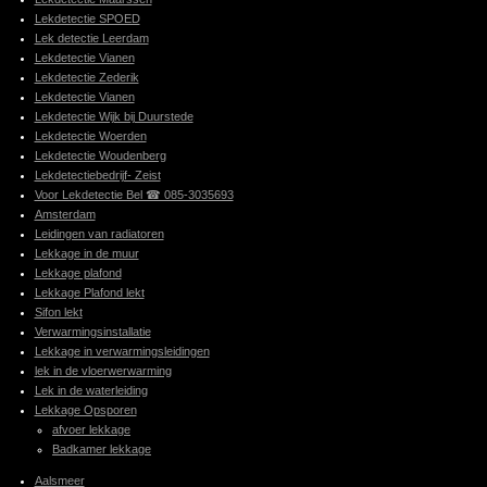
Lekdetectie SPOED
Lek detectie Leerdam
Lekdetectie Vianen
Lekdetectie Zederik
Lekdetectie Vianen
Lekdetectie Wijk bij Duurstede
Lekdetectie Woerden
Lekdetectie Woudenberg
Lekdetectiebedrijf- Zeist
Voor Lekdetectie Bel ☎ 085-3035693
Amsterdam
Leidingen van radiatoren
Lekkage in de muur
Lekkage plafond
Lekkage Plafond lekt
Sifon lekt
Verwarmingsinstallatie
Lekkage in verwarmingsleidingen
lek in de vloerwerwarming
Lek in de waterleiding
Lekkage Opsporen
afvoer lekkage
Badkamer lekkage
Aalsmeer