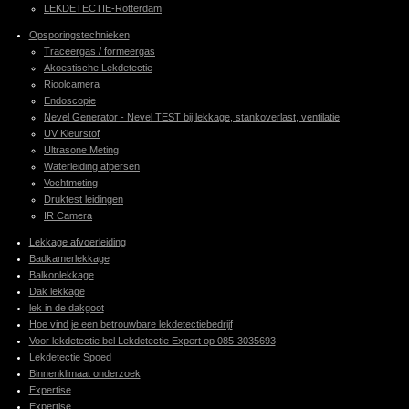
LEKDETECTIE-Rotterdam
Opsporingstechnieken
Traceergas / formeergas
Akoestische Lekdetectie
Rioolcamera
Endoscopie
Nevel Generator - Nevel TEST bij lekkage, stankoverlast, ventilatie
UV Kleurstof
Ultrasone Meting
Waterleiding afpersen
Vochtmeting
Druktest leidingen
IR Camera
Lekkage afvoerleiding
Badkamerlekkage
Balkonlekkage
Dak lekkage
lek in de dakgoot
Hoe vind je een betrouwbare lekdetectiebedrijf
Voor lekdetectie bel Lekdetectie Expert op 085-3035693
Lekdetectie Spoed
Binnenklimaat onderzoek
Expertise
Expertise