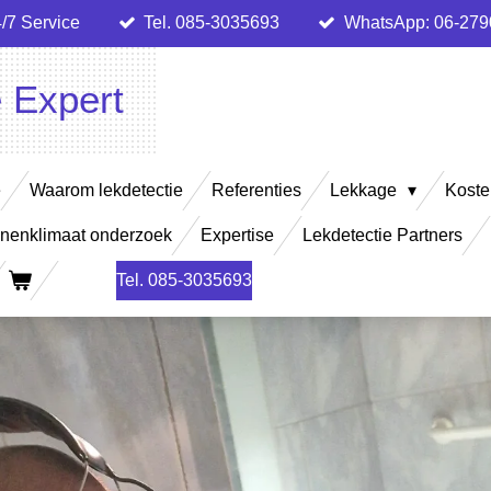
/7 Service
Tel. 085-3035693
WhatsApp: 06-27
e Expert
e
Waarom lekdetectie
Referenties
Lekkage
Koste
nenklimaat onderzoek
Expertise
Lekdetectie Partners
Tel. 085-3035693