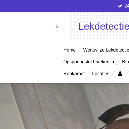
24
Ga
direct
naar
Lekdetecti
de
hoofdinhoud
Home
Werkwijze Lekdetecti
Opsporingstechnieken
Bin
Rookproef
Locaties