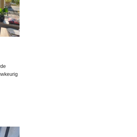
rde
uwkeurig