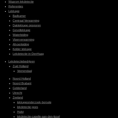
Waarom lekdetectie
Referenties
Lekkage
Badkamer
Centraal Verwarming
Daklekkage opsporen
Gevellekkage
Waterleiding
Vloerverwarming
Afvoerleiding
Kelder lekkage
Lekdetectie-in-DenHaag
Lekdetectiebedrijven
Zuid Holland
Veenendaal
Noord Holland
Noord Brabant
Gelderland
Utrecht
Zeeland
lekkageonderzoek-borsele
lekdetectie-goes
Hulst
lekdetectie-capelle-aan-den-ijssel