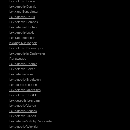
Lekdetectie Baarn
Lekdetectie Bunnik
Lekkage Bunschoten
Lekdetectie De Bilt
Lekdetectie Eemnes
Lekdetectie Houten
Lekdetectie Lopik
Lekkage Montfoort
lekkage Nieuwegein
Lekdetectie Nieuwegein
Lekdetectie in Oudewater
Renswoude
Lekdetectie Rhenen
Lekdetectie Soest
Lekdetectie Soest
Lekdetectie Breukelen
Lekdetectie Loenen
Lekdetectie Maarssen
Lekdetectie SPOED
Lek detectie Leerdam
Lekdetectie Vianen
Lekdetectie Zederik
Lekdetectie Vianen
Lekdetectie Wijk bij Duurstede
Lekdetectie Woerden