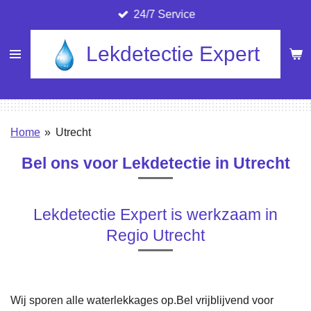
24/7 Service
Ga
direct
Lekdetectie Expert
naar
de
hoofdinhoud
Home
»
Utrecht
Bel ons voor Lekdetectie in Utrecht
Lekdetectie Expert is werkzaam in
Regio Utrecht
Wij sporen alle waterlekkages op.Bel vrijblijvend voor