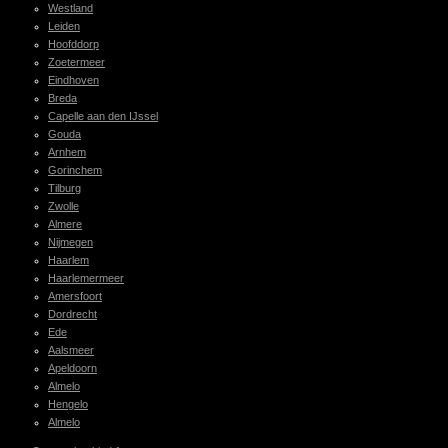
Westland
Leiden
Hoofddorp
Zoetermeer
Eindhoven
Breda
Capelle aan den IJssel
Gouda
Arnhem
Gorinchem
Tilburg
Zwolle
Almere
Nijmegen
Haarlem
Haarlemermeer
Amersfoort
Dordrecht
Ede
Aalsmeer
Apeldoorn
Almelo
Hengelo
Almelo