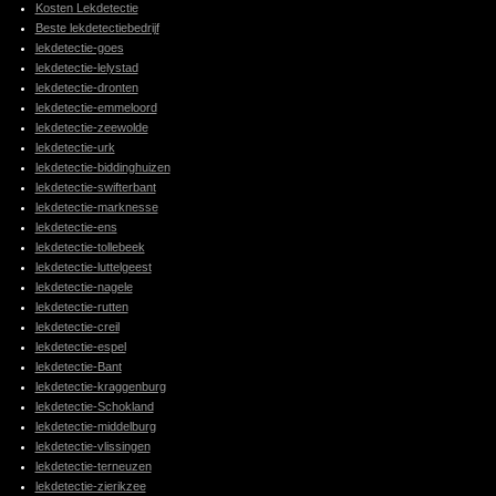
Kosten Lekdetectie
Beste lekdetectiebedrijf
lekdetectie-goes
lekdetectie-lelystad
lekdetectie-dronten
lekdetectie-emmeloord
lekdetectie-zeewolde
lekdetectie-urk
lekdetectie-biddinghuizen
lekdetectie-swifterbant
lekdetectie-marknesse
lekdetectie-ens
lekdetectie-tollebeek
lekdetectie-luttelgeest
lekdetectie-nagele
lekdetectie-rutten
lekdetectie-creil
lekdetectie-espel
lekdetectie-Bant
lekdetectie-kraggenburg
lekdetectie-Schokland
lekdetectie-middelburg
lekdetectie-vlissingen
lekdetectie-terneuzen
lekdetectie-zierikzee