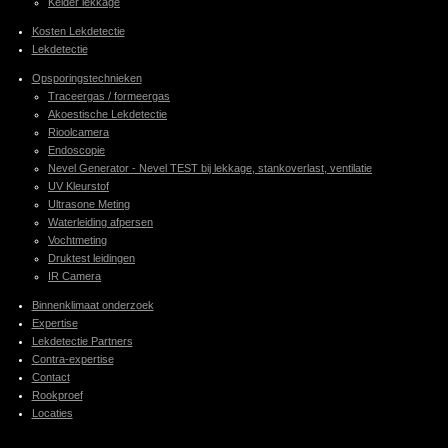
Kelder lekkage
Kosten Lekdetectie
Lekdetectie
Opsporingstechnieken
Traceergas / formeergas
Akoestische Lekdetectie
Rioolcamera
Endoscopie
Nevel Generator - Nevel TEST bij lekkage, stankoverlast, ventilatie
UV Kleurstof
Ultrasone Meting
Waterleiding afpersen
Vochtmeting
Druktest leidingen
IR Camera
Binnenklimaat onderzoek
Expertise
Lekdetectie Partners
Contra-expertise
Contact
Rookproef
Locaties