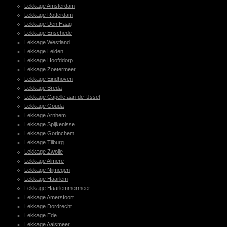
Lekkage Amsterdam
Lekkage Rotterdam
Lekkage Den Haag
Lekkage Enschede
Lekkage Westland
Lekkage Leiden
Lekkage Hoofddorp
Lekkage Zoetermeer
Lekkage Eindhoven
Lekkage Breda
Lekkage Capelle aan de IJssel
Lekkage Gouda
Lekkage Arnhem
Lekkage Spijkenisse
Lekkage Gorinchem
Lekkage Tilburg
Lekkage Zwolle
Lekkage Almere
Lekkage Nijmegen
Lekkage Haarlem
Lekkage Haarlemmermeer
Lekkage Amersfoort
Lekkage Dordrecht
Lekkage Ede
Lekkage Aalsmeer