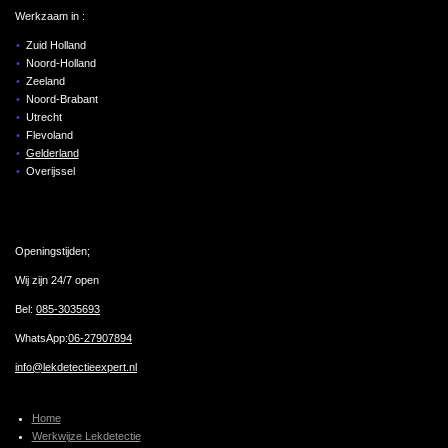
Werkzaam in :
Zuid Holland
Noord-Holland
Zeeland
Noord-Brabant
Utrecht
Flevoland
Gelderland
Overijssel
Openingstijden;
Wij zijn 24/7 open
Bel:
085-3035693
WhatsApp:
06-27907894
info@lekdetectieexpert.nl
Home
Werkwijze Lekdetectie