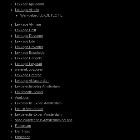
Lekkage Apeldoorn
Lekkage Almelo
Werkgebied LEKDETECTIE
Lekkage Alkmaar
Lekkage Delft
Lekkage Deventer
Lekkage Ede
Lekkage Deventer
Lekkage Enschede
Lekkage Hengelo
Lekkage Lelystad
waterlek opsporen
Lekkage Drenthe
Lekkage Alblasserdam
Lekdetectiebedrijf Amsterdam
Lekdetectie Boxtel
Apeldoorn
Lekdetectie Expert Amsterdam
Lekt in Amsterdam
Lekdetectie Expert Amsterdam
Voor lekdetectie in Amsterdam bel ons
Rotterdam
Den Haag
Enschede