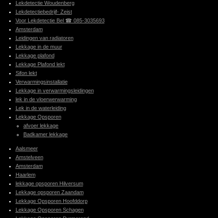
Lekdetectie Woudenberg
Lekdetectiebedrijf- Zeist
Voor Lekdetectie Bel ☎ 085-3035693
Amsterdam
Leidingen van radiatoren
Lekkage in de muur
Lekkage plafond
Lekkage Plafond lekt
Sifon lekt
Verwarmingsinstallatie
Lekkage in verwarmingsleidingen
lek in de vloerwerwarming
Lek in de waterleiding
Lekkage Opsporen
afvoer lekkage
Badkamer lekkage
Aalsmeer
Amstelveen
Amsterdam
Haarlem
lekkage opsporen Hilversum
Lekkage opsporen Zaandam
Lekkage Opsporen Hoofddorp
Lekkage Opsporen Schagen