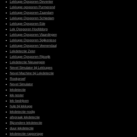
Lekkage Opsporen Deventer
Lekkage opsporen Purmerend
Lekkage Opsporen Zaandam
Lekkage Opsporen Schiedam
Lekkage Opsporen Ede
Lek Opsporen Hoofddorp
Lekkage Opsporen Vlaardingen
Lekkage Opsporen Spijkenisse
Lekkage Opsporen Veenendaal
Lekdetectie Zeist
Lekkage Opsporen Rijswijk
Lekdetectie Nieuwegein
Nevel Simulator bij Lekkages
Nevel Machine bij Lekdetectie
Rookproef
Nevel Simulator
lekdetectie
lek-tester
lek-bedrijven
hulp bij lekkage
lekdetectie-nodig
afspraak lekdetectie
Bijzondere lekdetectie
duur-lekdetectie
lekdetectie-rapportage