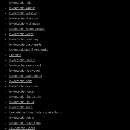
lekdetectie-hulst
lekdetectie-kapelle
lekdetectie-yerseke
lekdetectie-kloetinge
lekdetectie-kruiningen
lekdetectie-wolphaartsdijk
lekdetectie-veere
lekdetectie-domburg
lekdetectie-oostkapelle
lekdetectiebedrijf-Amsterdam
Locaties
lekdetectie-utrecht
lekdetectie-amersfoort
lekdetectie-nieuwegein
lekdetectie-veenendaal
lekdetectie-zeist
lekdetectie-woerden
lekdetectie-houten
lekdetectie-IJsselstein
lekdetectie-De Bilt
lekdetectie-soest
Lekdetectie Bunschoten-Spakenburg
lekdetectie-doorn
lekdetectie-driebergen
Lekdetectie-Baarn