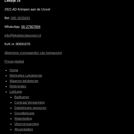
Lekdijk 14
2921 AD Krimpen aan de IJssel
Bel:
085-3035693
WhatsApp
:
06-27907894
info@lekdetectieexpert.nl
KvK nr.:80691676
Algemene voorwaarden van toepassing
Privacybeleid
Home
Werkwijze Lekdetectie
Waarom lekdetectie
Referenties
Lekkage
Badkamer
Centraal Verwarming
Daklekkage opsporen
Gevellekkage
Waterleiding
Vloerverwarming
Afvoerleiding