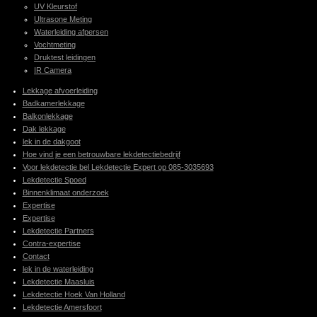
UV Kleurstof
Ultrasone Meting
Waterleiding afpersen
Vochtmeting
Druktest leidingen
IR Camera
Lekkage afvoerleiding
Badkamerlekkage
Balkonlekkage
Dak lekkage
lek in de dakgoot
Hoe vind je een betrouwbare lekdetectiebedrijf
Voor lekdetectie bel Lekdetectie Expert op 085-3035693
Lekdetectie Spoed
Binnenklimaat onderzoek
Expertise
Expertise
Lekdetectie Partners
Contra-expertise
Contact
lek in de waterleiding
Lekdetectie Maasluis
Lekdetectie Hoek Van Holland
Lekdetectie Amersfoort