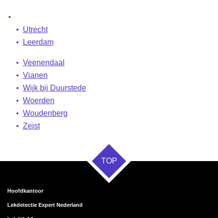
Utrecht
Leerdam
Veenendaal
Vianen
Wijk bij Duurstede
Woerden
Woudenberg
Zeist
TOP
Hoofdkantoor
Lekdetectie Expert Nederland