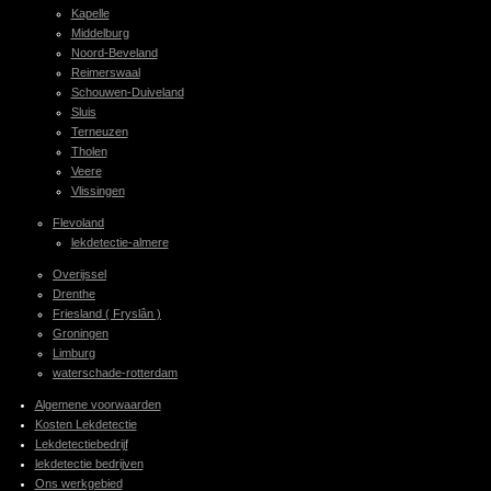
Kapelle
Middelburg
Noord-Beveland
Reimerswaal
Schouwen-Duiveland
Sluis
Terneuzen
Tholen
Veere
Vlissingen
Flevoland
lekdetectie-almere
Overijssel
Drenthe
Friesland ( Fryslân )
Groningen
Limburg
waterschade-rotterdam
Algemene voorwaarden
Kosten Lekdetectie
Lekdetectiebedrijf
lekdetectie bedrijven
Ons werkgebied