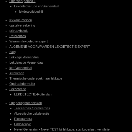
Ons werkgebied 1
Lekdetectie Ede en Veenendaal
lekdetectiebedrijf
lekkage melden
opstelverzekering
privacybeleid
Referenties
Waarom lekdetectie expert
ALGEMENE VOORWAARDEN LEKDETECTIE EXPERT
Blog
Lekkage Veenendaal
Lekdetectie Veenendaal
lekt Veenendaal
Afrekenen
Thermische onderzoek naar lekkage
Opdrachtformulier
Lekdetectie
LEKDETECTIE-Rotterdam
Opsporingstechnieken
Traceergas / formeergas
Akoestische Lekdetectie
Rioolcamera
Endoscopie
Nevel Generator - Nevel TEST bij lekkage, stankoverlast, ventilatie