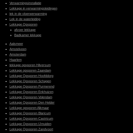
Verwarmingsinstallatie
Lekkage in verwarmingsleidingen
lek in de vloerwerwarming
Lek in de waterleiding
Lekkage Opsporen
afvoer lekkage
Badkamer lekkage
Aalsmeer
Amstelveen
Amsterdam
Haarlem
lekkage opsporen Hilversum
Lekkage opsporen Zaandam
Lekkage Opsporen Hoofddorp
Lekkage Opsporen Schagen
Lekkage Opsporen Purmerend
Lekkage Opsporen Enkhuizen
Lekkage Opsporen Volendam
Lekkage Opsporen Den Helder
Lekkage opsporen Alkmaar
Lekkage Opsporen Blaricum
Lekkage Opsporen Castricum
Lekkage Opsporen IJmuiden
Lekkage Opsporen Zandvoort