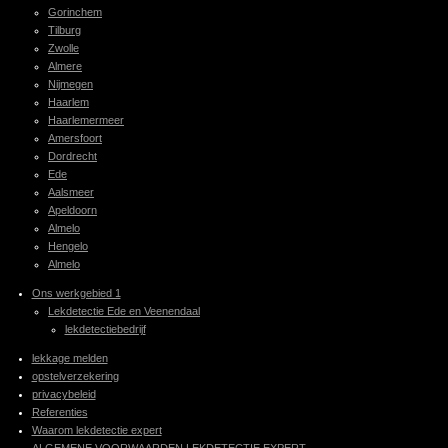
Gorinchem
Tilburg
Zwolle
Almere
Nijmegen
Haarlem
Haarlemermeer
Amersfoort
Dordrecht
Ede
Aalsmeer
Apeldoorn
Almelo
Hengelo
Almelo
Ons werkgebied 1
Lekdetectie Ede en Veenendaal
lekdetectiebedrijf
lekkage melden
opstelverzekering
privacybeleid
Referenties
Waarom lekdetectie expert
ALGEMENE VOORWAARDEN LEKDETECTIE EXPERT