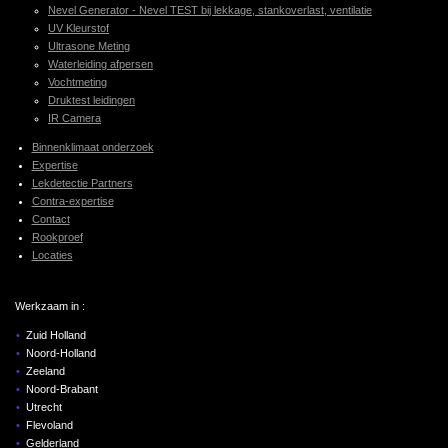
Nevel Generator - Nevel TEST bij lekkage, stankoverlast, ventilatie
UV Kleurstof
Ultrasone Meting
Waterleiding afpersen
Vochtmeting
Druktest leidingen
IR Camera
Binnenklimaat onderzoek
Expertise
Lekdetectie Partners
Contra-expertise
Contact
Rookproef
Locaties
Werkzaam in :
Zuid Holland
Noord-Holland
Zeeland
Noord-Brabant
Utrecht
Flevoland
Gelderland