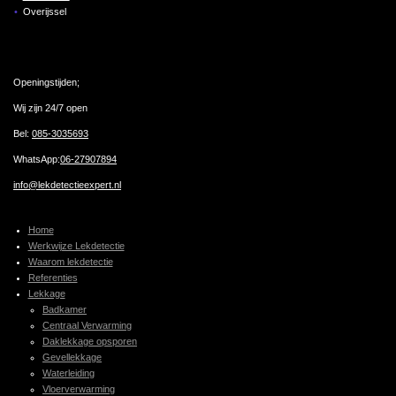
Overijssel
Openingstijden;
Wij zijn 24/7 open
Bel:
085-3035693
WhatsApp:
06-27907894
info@lekdetectieexpert.nl
Home
Werkwijze Lekdetectie
Waarom lekdetectie
Referenties
Lekkage
Badkamer
Centraal Verwarming
Daklekkage opsporen
Gevellekkage
Waterleiding
Vloerverwarming