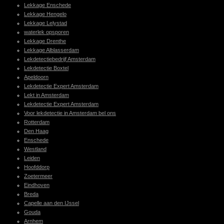
Lekkage Enschede
Lekkage Hengelo
Lekkage Lelystad
waterlek opsporen
Lekkage Drenthe
Lekkage Alblasserdam
Lekdetectiebedrijf Amsterdam
Lekdetectie Boxtel
Apeldoorn
Lekdetectie Expert Amsterdam
Lekt in Amsterdam
Lekdetectie Expert Amsterdam
Voor lekdetectie in Amsterdam bel ons
Rotterdam
Den Haag
Enschede
Westland
Leiden
Hoofddorp
Zoetermeer
Eindhoven
Breda
Capelle aan den IJssel
Gouda
Arnhem