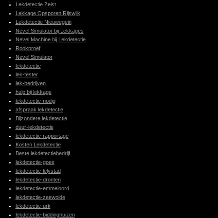
Lekdetectie Zeist
Lekkage Opsporen Rijswijk
Lekdetectie Nieuwegein
Nevel Simulator bij Lekkages
Nevel Machine bij Lekdetectie
Rookproef
Nevel Simulator
lekdetectie
lek-tester
lek-bedrijven
hulp bij lekkage
lekdetectie-nodig
afspraak lekdetectie
Bijzondere lekdetectie
duur-lekdetectie
lekdetectie-rapportage
Kosten Lekdetectie
Beste lekdetectiebedrijf
lekdetectie-goes
lekdetectie-lelystad
lekdetectie-dronten
lekdetectie-emmeloord
lekdetectie-zeewolde
lekdetectie-urk
lekdetectie-biddinghuizen