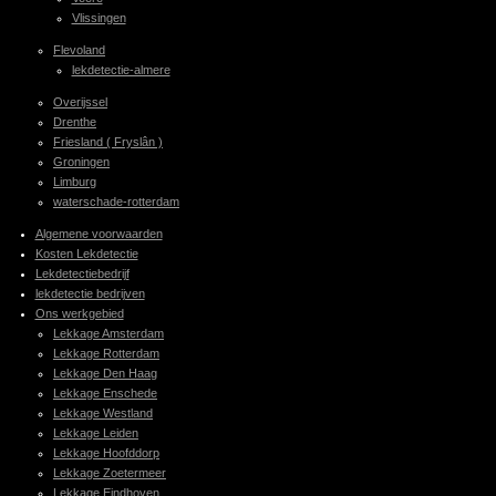
Vlissingen
Flevoland
lekdetectie-almere
Overijssel
Drenthe
Friesland ( Fryslân )
Groningen
Limburg
waterschade-rotterdam
Algemene voorwaarden
Kosten Lekdetectie
Lekdetectiebedrijf
lekdetectie bedrijven
Ons werkgebied
Lekkage Amsterdam
Lekkage Rotterdam
Lekkage Den Haag
Lekkage Enschede
Lekkage Westland
Lekkage Leiden
Lekkage Hoofddorp
Lekkage Zoetermeer
Lekkage Eindhoven