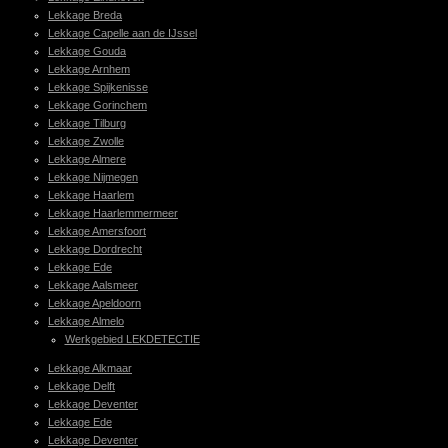
Lekkage Breda
Lekkage Capelle aan de IJssel
Lekkage Gouda
Lekkage Arnhem
Lekkage Spijkenisse
Lekkage Gorinchem
Lekkage Tilburg
Lekkage Zwolle
Lekkage Almere
Lekkage Nijmegen
Lekkage Haarlem
Lekkage Haarlemmermeer
Lekkage Amersfoort
Lekkage Dordrecht
Lekkage Ede
Lekkage Aalsmeer
Lekkage Apeldoorn
Lekkage Almelo
Werkgebied LEKDETECTIE
Lekkage Alkmaar
Lekkage Delft
Lekkage Deventer
Lekkage Ede
Lekkage Deventer