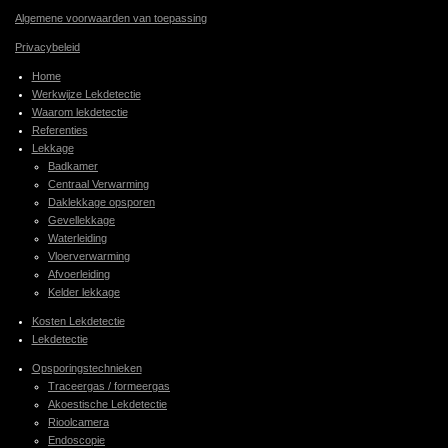
Algemene voorwaarden van toepassing
Privacybeleid
Home
Werkwijze Lekdetectie
Waarom lekdetectie
Referenties
Lekkage
Badkamer
Centraal Verwarming
Daklekkage opsporen
Gevellekkage
Waterleiding
Vloerverwarming
Afvoerleiding
Kelder lekkage
Kosten Lekdetectie
Lekdetectie
Opsporingstechnieken
Traceergas / formeergas
Akoestische Lekdetectie
Rioolcamera
Endoscopie