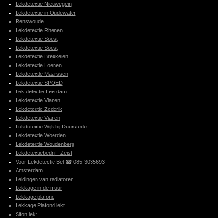
Lekdetectie Nieuwegein
Lekdetectie in Oudewater
Renswoude
Lekdetectie Rhenen
Lekdetectie Soest
Lekdetectie Soest
Lekdetectie Breukelen
Lekdetectie Loenen
Lekdetectie Maarssen
Lekdetectie SPOED
Lek detectie Leerdam
Lekdetectie Vianen
Lekdetectie Zederik
Lekdetectie Vianen
Lekdetectie Wijk bij Duurstede
Lekdetectie Woerden
Lekdetectie Woudenberg
Lekdetectiebedrijf- Zeist
Voor Lekdetectie Bel ☎ 085-3035693
Amsterdam
Leidingen van radiatoren
Lekkage in de muur
Lekkage plafond
Lekkage Plafond lekt
Sifon lekt