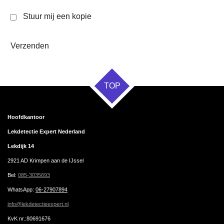
Stuur mij een kopie
Verzenden
TOP
Hoofdkantoor
Lekdetectie Expert Nederland
Lekdijk 14
2921 AD Krimpen aan de IJssel
Bel:
085-3035693
WhatsApp
:
06-27907894
info@lekdetectieexpert.nl
KvK nr.:80691676