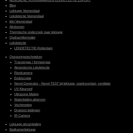
Blog
Lekkage Veenendaal
Lekdetectie Veenendaal
lekt Veenendaal
Afrekenen
Thermische onderzoek naar lekkage
Opdrachtformulier
Lekdetectie
LEKDETECTIE-Rotterdam
Opsporingstechnieken
Traceergas / formeergas
Akoestische Lekdetectie
Rioolcamera
Endoscopie
Nevel Generator - Nevel TEST bij lekkage, stankoverlast, ventilatie
UV Kleurstof
Ultrasone Meting
Waterleiding afpersen
Vochtmeting
Druktest leidingen
IR Camera
Lekkage afvoerleiding
Badkamerlekkage