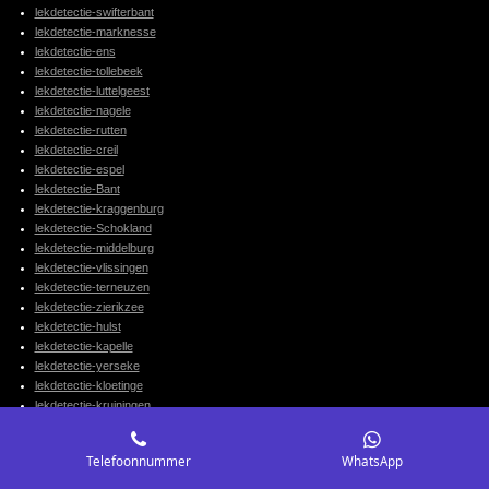
lekdetectie-swifterbant
lekdetectie-marknesse
lekdetectie-ens
lekdetectie-tollebeek
lekdetectie-luttelgeest
lekdetectie-nagele
lekdetectie-rutten
lekdetectie-creil
lekdetectie-espel
lekdetectie-Bant
lekdetectie-kraggenburg
lekdetectie-Schokland
lekdetectie-middelburg
lekdetectie-vlissingen
lekdetectie-terneuzen
lekdetectie-zierikzee
lekdetectie-hulst
lekdetectie-kapelle
lekdetectie-yerseke
lekdetectie-kloetinge
lekdetectie-kruiningen
lekdetectie-wolphaartsdijk
lekdetectie-veere
Telefoonnummer
WhatsApp
lekdetectie-domburg
lekdetectie-oostkapelle