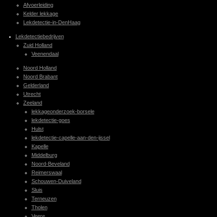
Afvoerleiding
Kelder lekkage
Lekdetectie-in-DenHaag
Lekdetectiebedrijven
Zuid Holland
Veenendaal
Noord Holland
Noord Brabant
Gelderland
Utrecht
Zeeland
lekkageonderzoek-borsele
lekdetectie-goes
Hulst
lekdetectie-capelle-aan-den-ijssel
Kapelle
Middelburg
Noord-Beveland
Reimerswaal
Schouwen-Duiveland
Sluis
Terneuzen
Tholen
Veere