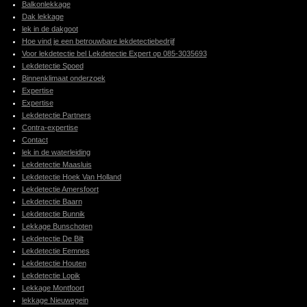
Balkonlekkage
Dak lekkage
lek in de dakgoot
Hoe vind je een betrouwbare lekdetectiebedrijf
Voor lekdetectie bel Lekdetectie Expert op 085-3035693
Lekdetectie Spoed
Binnenklimaat onderzoek
Expertise
Expertise
Lekdetectie Partners
Contra-expertise
Contact
lek in de waterleiding
Lekdetectie Maasluis
Lekdetectie Hoek Van Holland
Lekdetectie Amersfoort
Lekdetectie Baarn
Lekdetectie Bunnik
Lekkage Bunschoten
Lekdetectie De Bilt
Lekdetectie Eemnes
Lekdetectie Houten
Lekdetectie Lopik
Lekkage Montfoort
lekkage Nieuwegein