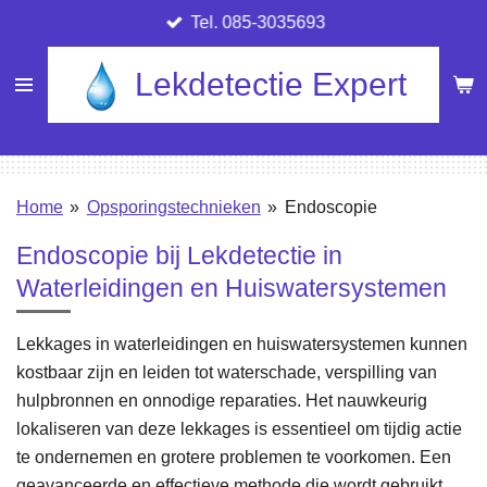
Tel. 085-3035693
Ga
direct
Lekdetectie Expert
naar
de
hoofdinhoud
Home
»
Opsporingstechnieken
»
Endoscopie
Endoscopie bij Lekdetectie in
Waterleidingen en Huiswatersystemen
Lekkages in waterleidingen en huiswatersystemen kunnen
kostbaar zijn en leiden tot waterschade, verspilling van
hulpbronnen en onnodige reparaties. Het nauwkeurig
lokaliseren van deze lekkages is essentieel om tijdig actie
te ondernemen en grotere problemen te voorkomen. Een
geavanceerde en effectieve methode die wordt gebruikt