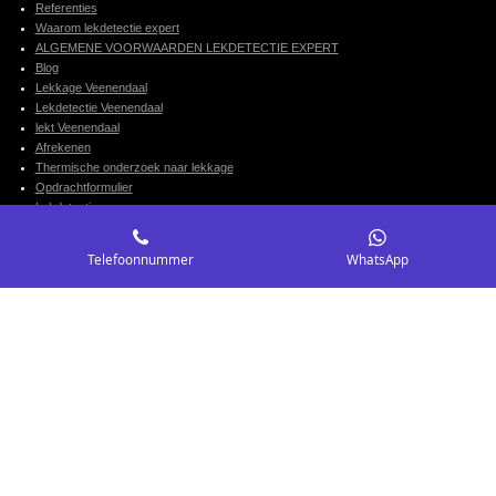
Referenties
Waarom lekdetectie expert
ALGEMENE VOORWAARDEN LEKDETECTIE EXPERT
Blog
Lekkage Veenendaal
Lekdetectie Veenendaal
lekt Veenendaal
Afrekenen
Thermische onderzoek naar lekkage
Opdrachtformulier
Lekdetectie
LEKDETECTIE-Rotterdam
Telefoonnummer
WhatsApp
Opsporingstechnieken
Traceergas / formeergas
Akoestische Lekdetectie
Rioolcamera
Endoscopie
Nevel Generator - Nevel TEST bij lekkage, stankoverlast, ventilatie
UV Kleurstof
Ultrasone Meting
Waterleiding afpersen
Vochtmeting
Druktest leidingen
IR Camera