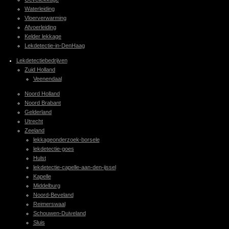
Waterleiding
Vloerverwarming
Afvoerleiding
Kelder lekkage
Lekdetectie-in-DenHaag
Lekdetectiebedrijven
Zuid Holland
Veenendaal
Noord Holland
Noord Brabant
Gelderland
Utrecht
Zeeland
lekkageonderzoek-borsele
lekdetectie-goes
Hulst
lekdetectie-capelle-aan-den-ijssel
Kapelle
Middelburg
Noord-Beveland
Reimerswaal
Schouwen-Duiveland
Sluis