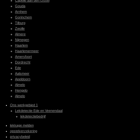
Capelle aan den IJssel
Gouda
Arnhem
Gorinchem
Tilburg
Zwolle
Almere
Nijmegen
Haarlem
Haarlemermeer
Amersfoort
Dordrecht
Ede
Aalsmeer
Apeldoorn
Almelo
Hengelo
Almelo
Ons werkgebied 1
Lekdetectie Ede en Veenendaal
lekdetectiebedrijf
lekkage melden
opstelverzekering
privacybeleid