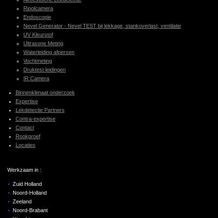
Rioolcamera
Endoscopie
Nevel Generator - Nevel TEST bij lekkage, stankoverlast, ventilatie
UV Kleurstof
Ultrasone Meting
Waterleiding afpersen
Vochtmeting
Druktest leidingen
IR Camera
Binnenklimaat onderzoek
Expertise
Lekdetectie Partners
Contra-expertise
Contact
Rookproef
Locaties
Werkzaam in :
Zuid Holland
Noord-Holland
Zeeland
Noord-Brabant