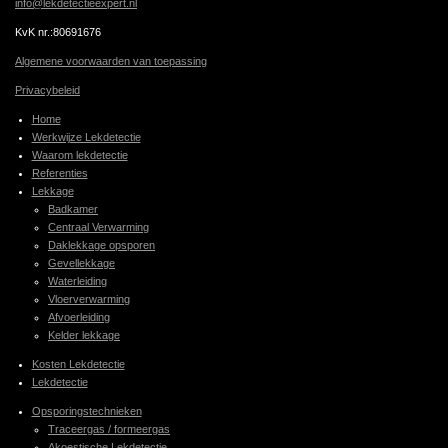
info@lekdetectieexpert.nl
KvK nr.:80691676
Algemene voorwaarden van toepassing
Privacybeleid
Home
Werkwijze Lekdetectie
Waarom lekdetectie
Referenties
Lekkage
Badkamer
Centraal Verwarming
Daklekkage opsporen
Gevellekkage
Waterleiding
Vloerverwarming
Afvoerleiding
Kelder lekkage
Kosten Lekdetectie
Lekdetectie
Opsporingstechnieken
Traceergas / formeergas
Akoestische Lekdetectie