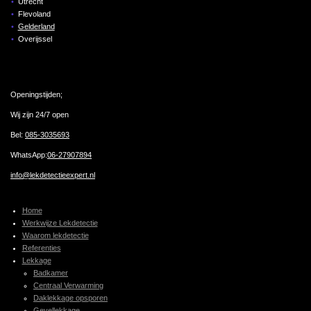
Utrecht
Flevoland
Gelderland
Overijssel
Openingstijden;
Wij zijn 24/7 open
Bel:
085-3035693
WhatsApp:
06-27907894
info@lekdetectieexpert.nl
Home
Werkwijze Lekdetectie
Waarom lekdetectie
Referenties
Lekkage
Badkamer
Centraal Verwarming
Daklekkage opsporen
Gevellekkage