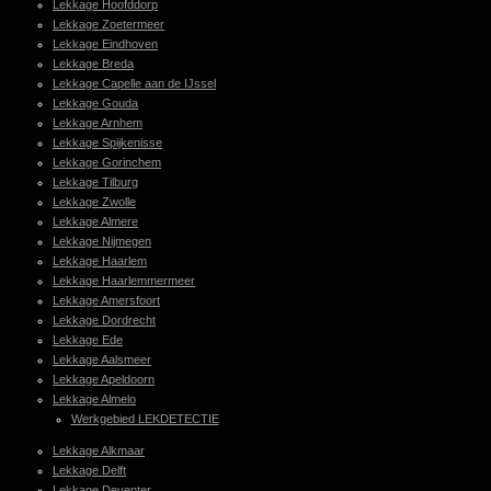
Lekkage Hoofddorp
Lekkage Zoetermeer
Lekkage Eindhoven
Lekkage Breda
Lekkage Capelle aan de IJssel
Lekkage Gouda
Lekkage Arnhem
Lekkage Spijkenisse
Lekkage Gorinchem
Lekkage Tilburg
Lekkage Zwolle
Lekkage Almere
Lekkage Nijmegen
Lekkage Haarlem
Lekkage Haarlemmermeer
Lekkage Amersfoort
Lekkage Dordrecht
Lekkage Ede
Lekkage Aalsmeer
Lekkage Apeldoorn
Lekkage Almelo
Werkgebied LEKDETECTIE
Lekkage Alkmaar
Lekkage Delft
Lekkage Deventer