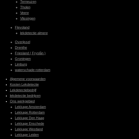
Terneuzen
Tholen
Veere
Vlissingen
Flevoland
lekdetectie-almere
Overijssel
Drenthe
Friesland ( Fryslân )
Groningen
Limburg
waterschade-rotterdam
Algemene voorwaarden
Kosten Lekdetectie
Lekdetectiebedrijf
lekdetectie bedrijven
Ons werkgebied
Lekkage Amsterdam
Lekkage Rotterdam
Lekkage Den Haag
Lekkage Enschede
Lekkage Westland
Lekkage Leiden