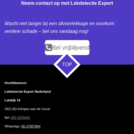
Neem contact op met Lekdetectie Expert
Wacht niet langer bij een afvoerlekkage en voorkom
verdere schade – bel ons vandaag nog!
Bel vrijblijvend
TOP
Hoofdkantoor
Lekdetectie Expert Nederland
Lekdijk 14
2921 AD Krimpen aan de IJssel
Bel:
085-3035693
WhatsApp
:
06-27907894