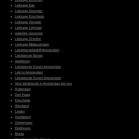
Lekkage Ede
Lekkage Deventer
Lekkage Enschede
Lekkage Hengelo
Lekkage Lelystad
waterlek opsporen
Lekkage Drenthe
Lekkage Alblasserdam
Lekdetectiebedrijf Amsterdam
Lekdetectie Boxtel
Apeldoorn
Lekdetectie Expert Amsterdam
Lekt in Amsterdam
Lekdetectie Expert Amsterdam
Voor lekdetectie in Amsterdam bel ons
Rotterdam
Den Haag
Enschede
Westland
Leiden
Hoofddorp
Zoetermeer
Eindhoven
Breda