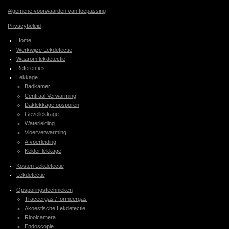
Algemene voorwaarden van toepassing
Privacybeleid
Home
Werkwijze Lekdetectie
Waarom lekdetectie
Referenties
Lekkage
Badkamer
Centraal Verwarming
Daklekkage opsporen
Gevellekkage
Waterleiding
Vloerverwarming
Afvoerleiding
Kelder lekkage
Kosten Lekdetectie
Lekdetectie
Opsporingstechnieken
Traceergas / formeergas
Akoestische Lekdetectie
Rioolcamera
Endoscopie