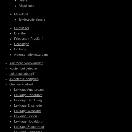
Veere
Vlissingen
Flevoland
lekdetectie-almere
Overijssel
Drenthe
Friesland ( Fryslân )
Groningen
Limburg
waterschade-rotterdam
Algemene voorwaarden
Kosten Lekdetectie
Lekdetectiebedrijf
lekdetectie bedrijven
Ons werkgebied
Lekkage Amsterdam
Lekkage Rotterdam
Lekkage Den Haag
Lekkage Enschede
Lekkage Westland
Lekkage Leiden
Lekkage Hoofddorp
Lekkage Zoetermeer