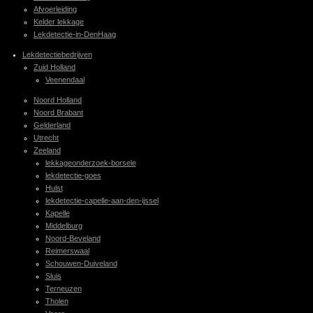
Afvoerleiding
Kelder lekkage
Lekdetectie-in-DenHaag
Lekdetectiebedrijven
Zuid Holland
Veenendaal
Noord Holland
Noord Brabant
Gelderland
Utrecht
Zeeland
lekkageonderzoek-borsele
lekdetectie-goes
Hulst
lekdetectie-capelle-aan-den-ijssel
Kapelle
Middelburg
Noord-Beveland
Reimerswaal
Schouwen-Duiveland
Sluis
Terneuzen
Tholen