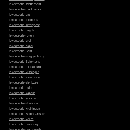
lekdetectie-swifterbant
lekdetectie-marknesse
lekdetectie-ens
lekdetectie-tollebeek
lekdetectie-luttelgeest
lekdetectie-nagele
lekdetectie-rutten
lekdetectie-creil
lekdetectie-espel
lekdetectie-Bant
lekdetectie-kraggenburg
lekdetectie-Schokland
lekdetectie-middelburg
lekdetectie-vlissingen
lekdetectie-terneuzen
lekdetectie-zierikzee
lekdetectie-hulst
lekdetectie-kapelle
lekdetectie-yerseke
lekdetectie-kloetinge
lekdetectie-kruiningen
lekdetectie-wolphaartsdijk
lekdetectie-veere
lekdetectie-domburg
lekdetectie-oostkapelle