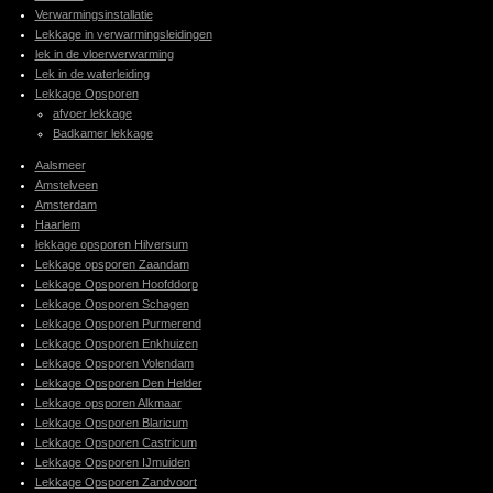
Verwarmingsinstallatie
Lekkage in verwarmingsleidingen
lek in de vloerwerwarming
Lek in de waterleiding
Lekkage Opsporen
afvoer lekkage
Badkamer lekkage
Aalsmeer
Amstelveen
Amsterdam
Haarlem
lekkage opsporen Hilversum
Lekkage opsporen Zaandam
Lekkage Opsporen Hoofddorp
Lekkage Opsporen Schagen
Lekkage Opsporen Purmerend
Lekkage Opsporen Enkhuizen
Lekkage Opsporen Volendam
Lekkage Opsporen Den Helder
Lekkage opsporen Alkmaar
Lekkage Opsporen Blaricum
Lekkage Opsporen Castricum
Lekkage Opsporen IJmuiden
Lekkage Opsporen Zandvoort