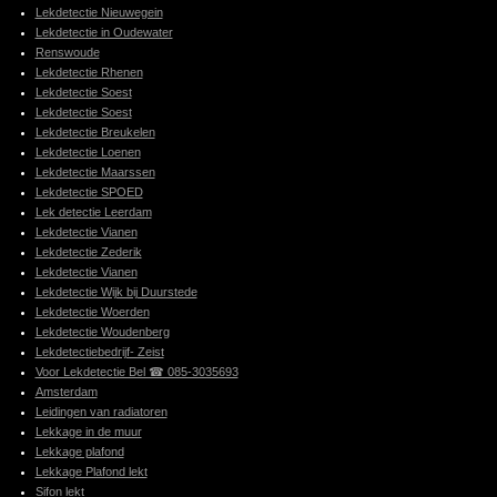
Lekdetectie Nieuwegein
Lekdetectie in Oudewater
Renswoude
Lekdetectie Rhenen
Lekdetectie Soest
Lekdetectie Soest
Lekdetectie Breukelen
Lekdetectie Loenen
Lekdetectie Maarssen
Lekdetectie SPOED
Lek detectie Leerdam
Lekdetectie Vianen
Lekdetectie Zederik
Lekdetectie Vianen
Lekdetectie Wijk bij Duurstede
Lekdetectie Woerden
Lekdetectie Woudenberg
Lekdetectiebedrijf- Zeist
Voor Lekdetectie Bel ☎ 085-3035693
Amsterdam
Leidingen van radiatoren
Lekkage in de muur
Lekkage plafond
Lekkage Plafond lekt
Sifon lekt