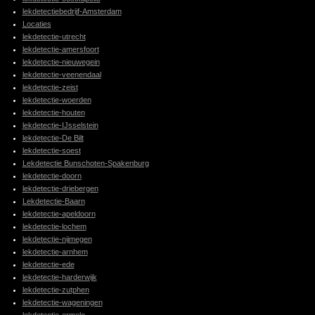
lekdetectiebedrijf-Amsterdam
Locaties
lekdetectie-utrecht
lekdetectie-amersfoort
lekdetectie-nieuwegein
lekdetectie-veenendaal
lekdetectie-zeist
lekdetectie-woerden
lekdetectie-houten
lekdetectie-IJsselstein
lekdetectie-De Bilt
lekdetectie-soest
Lekdetectie Bunschoten-Spakenburg
lekdetectie-doorn
lekdetectie-driebergen
Lekdetectie-Baarn
lekdetectie-apeldoorn
lekdetectie-lochem
lekdetectie-nijmegen
lekdetectie-arnhem
lekdetectie-ede
lekdetectie-harderwijk
lekdetectie-zutphen
lekdetectie-wageningen