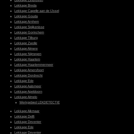
Lekkage Eindhoven
Lekkage Breda
Lekkage Capelle aan de IJssel
Lekkage Gouda
Lekkage Arnhem
Lekkage Spijkenisse
Lekkage Gorinchem
Lekkage Tilburg
Lekkage Zwolle
Lekkage Almere
Lekkage Nijmegen
Lekkage Haarlem
Lekkage Haarlemmermeer
Lekkage Amersfoort
Lekkage Dordrecht
Lekkage Ede
Lekkage Aalsmeer
Lekkage Apeldoorn
Lekkage Almelo
Werkgebied LEKDETECTIE
Lekkage Alkmaar
Lekkage Delft
Lekkage Deventer
Lekkage Ede
Lekkage Deventer