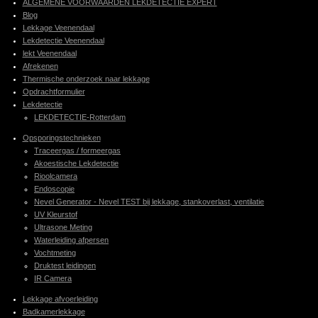
ALGEMENE VOORWAARDEN LEKDETECTIE EXPERT
Blog
Lekkage Veenendaal
Lekdetectie Veenendaal
lekt Veenendaal
Afrekenen
Thermische onderzoek naar lekkage
Opdrachtformulier
Lekdetectie
LEKDETECTIE-Rotterdam
Opsporingstechnieken
Traceergas / formeergas
Akoestische Lekdetectie
Rioolcamera
Endoscopie
Nevel Generator - Nevel TEST bij lekkage, stankoverlast, ventilatie
UV Kleurstof
Ultrasone Meting
Waterleiding afpersen
Vochtmeting
Druktest leidingen
IR Camera
Lekkage afvoerleiding
Badkamerlekkage