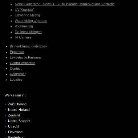
Nevel Generator - Nevel TEST bij lekkage, stankoverlast, ventilatie
UV Kleurstof
Ultrasone Meting
Waterleiding afpersen
Vochtmeting
Druktest leidingen
IR Camera
Binnenklimaat onderzoek
Expertise
Lekdetectie Partners
Contra-expertise
Contact
Rookproef
Locaties
Werkzaam in :
Zuid Holland
Noord-Holland
Zeeland
Noord-Brabant
Utrecht
Flevoland
Gelderland