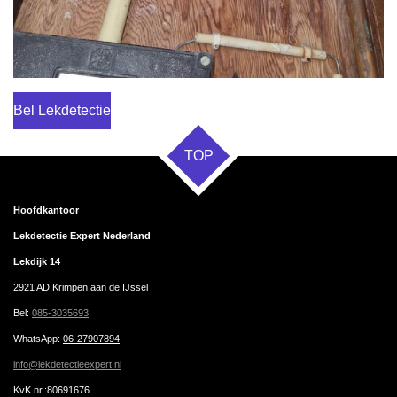
Bel Lekdetectie
TOP
Hoofdkantoor
Lekdetectie Expert Nederland
Lekdijk 14
2921 AD Krimpen aan de IJssel
Bel:
085-3035693
WhatsApp
:
06-27907894
info@lekdetectieexpert.nl
KvK nr.:80691676