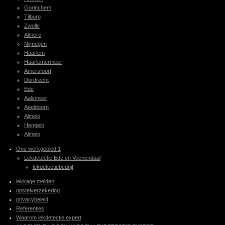
Gorinchem
Tilburg
Zwolle
Almere
Nijmegen
Haarlem
Haarlemermeer
Amersfoort
Dordrecht
Ede
Aalsmeer
Apeldoorn
Almelo
Hengelo
Almelo
Ons werkgebied 1
Lekdetectie Ede en Veenendaal
lekdetectiebedrijf
lekkage melden
opstelverzekering
privacybeleid
Referenties
Waarom lekdetectie expert