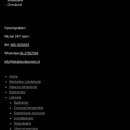
Overijssel
Openingstijden;
Wij zijn 24/7 open
Bel:
085-3035693
WhatsApp:
06-27907894
info@lekdetectieexpert.nl
Home
Werkwijze Lekdetectie
Waarom lekdetectie
Referenties
Lekkage
Badkamer
Centraal Verwarming
Daklekkage opsporen
Gevellekkage
Waterleiding
Vloerverwarming