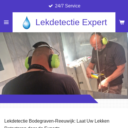
24/7 Service
Ga
direct
Lekdetectie Expert
naar
de
hoofdinhoud
Lekdetectie Bodegraven-Reeuwijk: Laat Uw Lekken