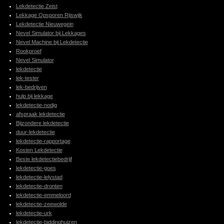
Lekdetectie Zeist
Lekkage Opsporen Rijswijk
Lekdetectie Nieuwegein
Nevel Simulator bij Lekkages
Nevel Machine bij Lekdetectie
Rookproef
Nevel Simulator
lekdetectie
lek-tester
lek-bedrijven
hulp bij lekkage
lekdetectie-nodig
afspraak lekdetectie
Bijzondere lekdetectie
duur-lekdetectie
lekdetectie-rapportage
Kosten Lekdetectie
Beste lekdetectiebedrijf
lekdetectie-goes
lekdetectie-lelystad
lekdetectie-dronten
lekdetectie-emmeloord
lekdetectie-zeewolde
lekdetectie-urk
lekdetectie-biddinghuizen