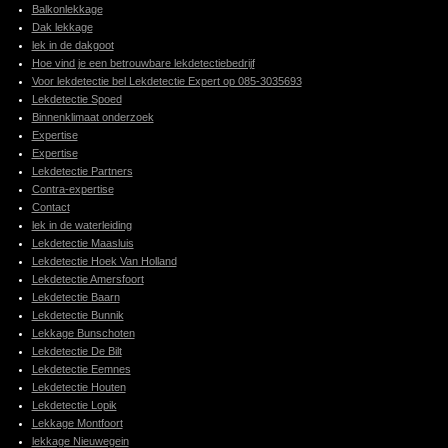
Balkonlekkage
Dak lekkage
lek in de dakgoot
Hoe vind je een betrouwbare lekdetectiebedrijf
Voor lekdetectie bel Lekdetectie Expert op 085-3035693
Lekdetectie Spoed
Binnenklimaat onderzoek
Expertise
Expertise
Lekdetectie Partners
Contra-expertise
Contact
lek in de waterleiding
Lekdetectie Maasluis
Lekdetectie Hoek Van Holland
Lekdetectie Amersfoort
Lekdetectie Baarn
Lekdetectie Bunnik
Lekkage Bunschoten
Lekdetectie De Bilt
Lekdetectie Eemnes
Lekdetectie Houten
Lekdetectie Lopik
Lekkage Montfoort
lekkage Nieuwegein