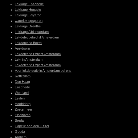
Lekkage Enschede
Lekkage Hengelo
Lekkage Lelystad
waterlek opsporen
Lekkage Drenthe
Lekkage Alblasserdam
Lekdetectiebedrijf Amsterdam
Lekdetectie Boxtel
Apeldoorn
Lekdetectie Expert Amsterdam
Lekt in Amsterdam
Lekdetectie Expert Amsterdam
Voor lekdetectie in Amsterdam bel ons
Rotterdam
Den Haag
Enschede
Westland
Leiden
Hoofddorp
Zoetermeer
Eindhoven
Breda
Capelle aan den IJssel
Gouda
Arnhem