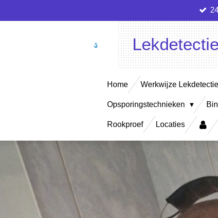
24
Ga
direct
naar
Lekdetecti
de
hoofdinhoud
Home
Werkwijze Lekdetecti
Opsporingstechnieken
Bin
Rookproef
Locaties