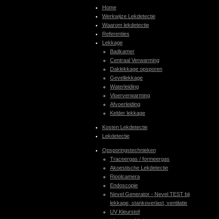
Home
Werkwijze Lekdetectie
Waarom lekdetectie
Referenties
Lekkage
Badkamer
Centraal Verwarming
Daklekkage opsporen
Gevellekkage
Waterleiding
Vloerverwarming
Afvoerleiding
Kelder lekkage
Kosten Lekdetectie
Lekdetectie
Opsporingstechnieken
Traceergas / formeergas
Akoestische Lekdetectie
Rioolcamera
Endoscopie
Nevel Generator - Nevel TEST bij
lekkage, stankoverlast, ventilatie
UV Kleurstof