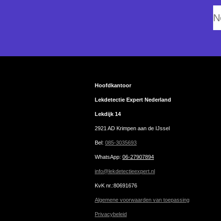
N
Hoofdkantoor
Lekdetectie Expert Nederland
Lekdijk 14
2921 AD Krimpen aan de IJssel
Bel:
085-3035693
WhatsApp
:
06-27907894
info@lekdetectieexpert.nl
KvK nr.:80691676
Algemene voorwaarden van toepassing
Privacybeleid