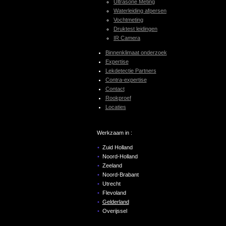
Ultrasone Meting
Waterleiding afpersen
Vochtmeting
Druktest leidingen
IR Camera
Binnenklimaat onderzoek
Expertise
Lekdetectie Partners
Contra-expertise
Contact
Rookproef
Locaties
Werkzaam in :
Zuid Holland
Noord-Holland
Zeeland
Noord-Brabant
Utrecht
Flevoland
Gelderland
Overijssel