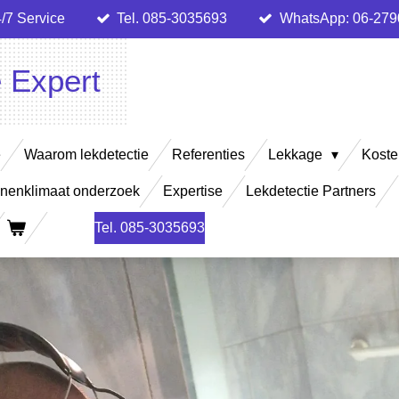
/7 Service
Tel. 085-3035693
WhatsApp: 06-27
e Expert
e
Waarom lekdetectie
Referenties
Lekkage
Koste
nenklimaat onderzoek
Expertise
Lekdetectie Partners
Tel. 085-3035693