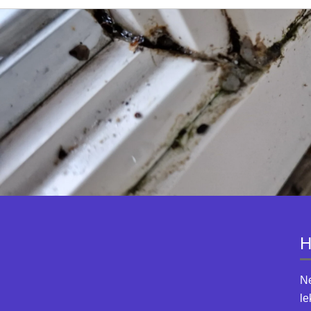
H
Ne
le