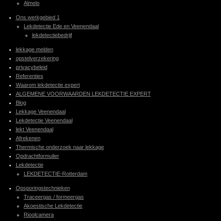
Almelo
Ons werkgebied 1
Lekdetectie Ede en Veenendaal
lekdetectiebedrijf
lekkage melden
opstelverzekering
privacybeleid
Referenties
Waarom lekdetectie expert
ALGEMENE VOORWAARDEN LEKDETECTIE EXPERT
Blog
Lekkage Veenendaal
Lekdetectie Veenendaal
lekt Veenendaal
Afrekenen
Thermische onderzoek naar lekkage
Opdrachtformulier
Lekdetectie
LEKDETECTIE-Rotterdam
Opsporingstechnieken
Traceergas / formeergas
Akoestische Lekdetectie
Rioolcamera