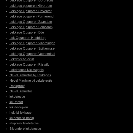
Lekkage Opsporen Dordrecht
Lekkage opsporen Hilversum
Lekkage Opsporen Deventer
Lekkage opsporen Purmerend
Lekkage Opsporen Zaandam
Lekkage Opsporen Schiedam
Lekkage Opsporen Ede
Lek Opsporen Hoofddorp
Lekkage Opsporen Vlaardingen
Lekkage Opsporen Spijkenisse
Lekkage Opsporen Veenendaal
Lekdetectie Zeist
Lekkage Opsporen Rijswijk
Lekdetectie Nieuwegein
Nevel Simulator bij Lekkages
Nevel Machine bij Lekdetectie
Rookproef
Nevel Simulator
lekdetectie
lek-tester
lek-bedrijven
hulp bij lekkage
lekdetectie-nodig
afspraak lekdetectie
Bijzondere lekdetectie