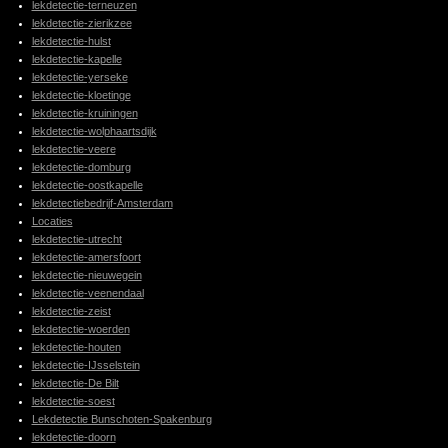
lekdetectie-terneuzen
lekdetectie-zierikzee
lekdetectie-hulst
lekdetectie-kapelle
lekdetectie-yerseke
lekdetectie-kloetinge
lekdetectie-kruiningen
lekdetectie-wolphaartsdijk
lekdetectie-veere
lekdetectie-domburg
lekdetectie-oostkapelle
lekdetectiebedrijf-Amsterdam
Locaties
lekdetectie-utrecht
lekdetectie-amersfoort
lekdetectie-nieuwegein
lekdetectie-veenendaal
lekdetectie-zeist
lekdetectie-woerden
lekdetectie-houten
lekdetectie-IJsselstein
lekdetectie-De Bilt
lekdetectie-soest
Lekdetectie Bunschoten-Spakenburg
lekdetectie-doorn