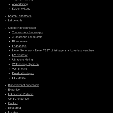
Afvoerleiding
Kelder lekkage
Kosten Lekdetectie
Lekdetectie
Opsporingstechnieken
Traceergas / formeergas
Akoestische Lekdetectie
Rioolcamera
Endoscopie
Nevel Generator - Nevel TEST bij lekkage, stankoverlast, ventilatie
UV Kleurstof
Ultrasone Meting
Waterleiding afpersen
Vochtmeting
Druktest leidingen
IR Camera
Binnenklimaat onderzoek
Expertise
Lekdetectie Partners
Contra-expertise
Contact
Rookproef
Locaties