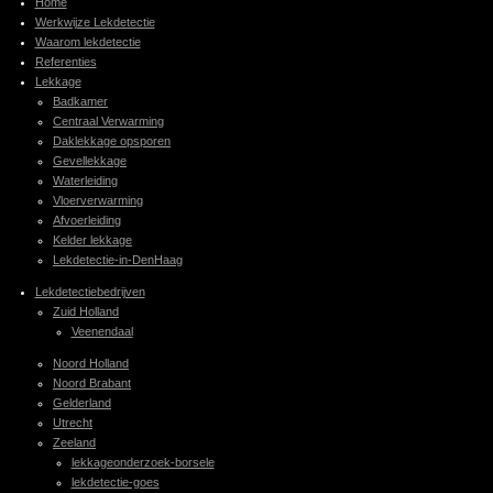
Home
Werkwijze Lekdetectie
Waarom lekdetectie
Referenties
Lekkage
Badkamer
Centraal Verwarming
Daklekkage opsporen
Gevellekkage
Waterleiding
Vloerverwarming
Afvoerleiding
Kelder lekkage
Lekdetectie-in-DenHaag
Lekdetectiebedrijven
Zuid Holland
Veenendaal
Noord Holland
Noord Brabant
Gelderland
Utrecht
Zeeland
lekkageonderzoek-borsele
lekdetectie-goes