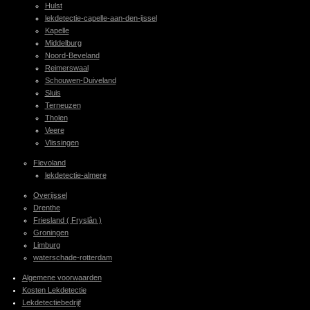
Hulst
lekdetectie-capelle-aan-den-ijssel
Kapelle
Middelburg
Noord-Beveland
Reimerswaal
Schouwen-Duiveland
Sluis
Terneuzen
Tholen
Veere
Vlissingen
Flevoland
lekdetectie-almere
Overijssel
Drenthe
Friesland ( Fryslân )
Groningen
Limburg
waterschade-rotterdam
Algemene voorwaarden
Kosten Lekdetectie
Lekdetectiebedrijf