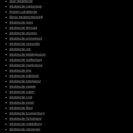
duur-lekdetectie
lekdetectie-rapportage
Kosten Lekdetectie
Beste lekdetectiebedrijf
lekdetectie-goes
lekdetectie-lelystad
lekdetectie-dronten
lekdetectie-emmeloord
lekdetectie-zeewolde
lekdetectie-urk
lekdetectie-biddinghuizen
lekdetectie-swifterbant
lekdetectie-marknesse
lekdetectie-ens
lekdetectie-tollebeek
lekdetectie-luttelgeest
lekdetectie-nagele
lekdetectie-rutten
lekdetectie-creil
lekdetectie-espel
lekdetectie-Bant
lekdetectie-kraggenburg
lekdetectie-Schokland
lekdetectie-middelburg
lekdetectie-vlissingen