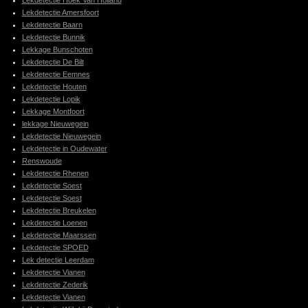
Lekdetectie Hoek Van Holland
Lekdetectie Amersfoort
Lekdetectie Baarn
Lekdetectie Bunnik
Lekkage Bunschoten
Lekdetectie De Bilt
Lekdetectie Eemnes
Lekdetectie Houten
Lekdetectie Lopik
Lekkage Montfoort
lekkage Nieuwegein
Lekdetectie Nieuwegein
Lekdetectie in Oudewater
Renswoude
Lekdetectie Rhenen
Lekdetectie Soest
Lekdetectie Soest
Lekdetectie Breukelen
Lekdetectie Loenen
Lekdetectie Maarssen
Lekdetectie SPOED
Lek detectie Leerdam
Lekdetectie Vianen
Lekdetectie Zederik
Lekdetectie Vianen