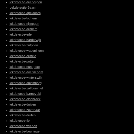
lekdetectie-driebergen
Lekdetectie-Baarn
lekdetectie-apeldoorn
lekdetectie-lochem
lekdetectie-nijmegen
lekdetectie-arnhem
lekdetectie-ede
lekdetectie-harderwijk
lekdetectie-zutphen
lekdetectie-wageningen
lekdetectie-ermelo
lekdetectie-putten
lekdetectie-nunspeet
lekdetectie-doetinchem
lekdetectie-winterswijk
lekdetectie-culemborg
lekdetectie-zaltbommel
lekdetectie-barneveld
lekdetectie-oldebroek
lekdetectie-duiven
lekdetectie-zevenaar
lekdetectie-druten
lekdetectie-tiel
lekdetectie-wijchen
lekdetectie-beuningen