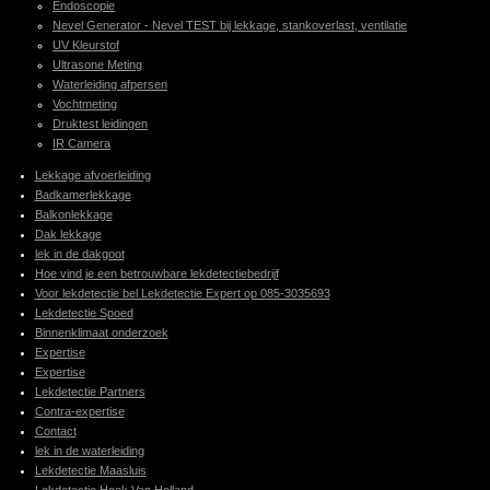
Endoscopie
Nevel Generator - Nevel TEST bij lekkage, stankoverlast, ventilatie
UV Kleurstof
Ultrasone Meting
Waterleiding afpersen
Vochtmeting
Druktest leidingen
IR Camera
Lekkage afvoerleiding
Badkamerlekkage
Balkonlekkage
Dak lekkage
lek in de dakgoot
Hoe vind je een betrouwbare lekdetectiebedrijf
Voor lekdetectie bel Lekdetectie Expert op 085-3035693
Lekdetectie Spoed
Binnenklimaat onderzoek
Expertise
Expertise
Lekdetectie Partners
Contra-expertise
Contact
lek in de waterleiding
Lekdetectie Maasluis