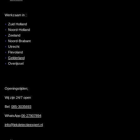
Werkzaam in :
Zuid Holland
Noord-Holland
Zeeland
Noord-Brabant
Utrecht
Flevoland
Gelderland
Overijssel
Openingstijden;
Wij zijn 24/7 open
Bel:
085-3035693
WhatsApp:
06-27907894
info@lekdetectieexpert.nl