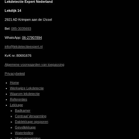
Lekdetectie Expert Nederland
Lekdijk 14
2921 AD Krimpen aan de IJssel
Bel:
085-3035693
WhatsApp
:
06-27907894
info@lekdetectieexpert.nl
KvK nr.:80691676
Algemene voorwaarden van toepassing
Privacybeleid
Home
Werkwijze Lekdetectie
Waarom lekdetectie
Referenties
Lekkage
Badkamer
Centraal Verwarming
Daklekkage opsporen
Gevellekkage
Waterleiding
Vloerverwarming