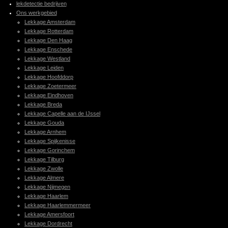
lekdetectie bedrijven
Ons werkgebied
Lekkage Amsterdam
Lekkage Rotterdam
Lekkage Den Haag
Lekkage Enschede
Lekkage Westland
Lekkage Leiden
Lekkage Hoofddorp
Lekkage Zoetermeer
Lekkage Eindhoven
Lekkage Breda
Lekkage Capelle aan de IJssel
Lekkage Gouda
Lekkage Arnhem
Lekkage Spijkenisse
Lekkage Gorinchem
Lekkage Tilburg
Lekkage Zwolle
Lekkage Almere
Lekkage Nijmegen
Lekkage Haarlem
Lekkage Haarlemmermeer
Lekkage Amersfoort
Lekkage Dordrecht