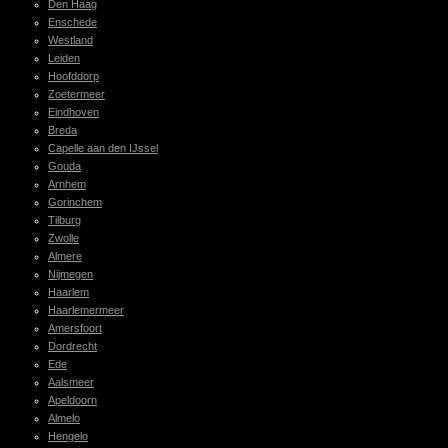
Den Haag
Enschede
Westland
Leiden
Hoofddorp
Zoetermeer
Eindhoven
Breda
Capelle aan den IJssel
Gouda
Arnhem
Gorinchem
Tilburg
Zwolle
Almere
Nijmegen
Haarlem
Haarlemermeer
Amersfoort
Dordrecht
Ede
Aalsmeer
Apeldoorn
Almelo
Hengelo