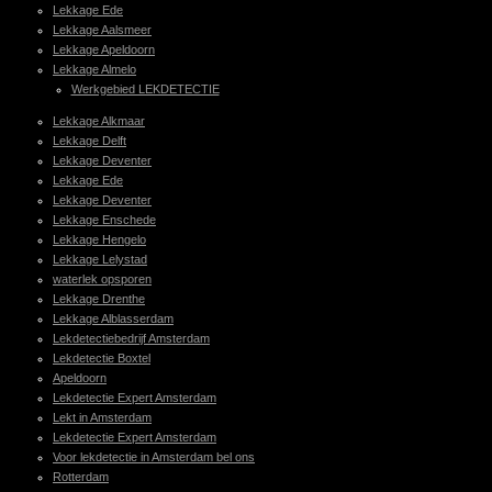
Lekkage Ede
Lekkage Aalsmeer
Lekkage Apeldoorn
Lekkage Almelo
Werkgebied LEKDETECTIE
Lekkage Alkmaar
Lekkage Delft
Lekkage Deventer
Lekkage Ede
Lekkage Deventer
Lekkage Enschede
Lekkage Hengelo
Lekkage Lelystad
waterlek opsporen
Lekkage Drenthe
Lekkage Alblasserdam
Lekdetectiebedrijf Amsterdam
Lekdetectie Boxtel
Apeldoorn
Lekdetectie Expert Amsterdam
Lekt in Amsterdam
Lekdetectie Expert Amsterdam
Voor lekdetectie in Amsterdam bel ons
Rotterdam