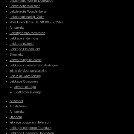
Lekdetectie Wijk bij Duurstede
Lekdetectie Woerden
Lekdetectie Woudenberg
Lekdetectiebedrijf- Zeist
Voor Lekdetectie Bel ☎ 085-3035693
Amsterdam
Leidingen van radiatoren
Lekkage in de muur
Lekkage plafond
Lekkage Plafond lekt
Sifon lekt
Verwarmingsinstallatie
Lekkage in verwarmingsleidingen
lek in de vloerwerwarming
Lek in de waterleiding
Lekkage Opsporen
afvoer lekkage
Badkamer lekkage
Aalsmeer
Amstelveen
Amsterdam
Haarlem
lekkage opsporen Hilversum
Lekkage opsporen Zaandam
Lekkage Opsporen Hoofddorp