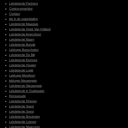
Lekdetectie Partners
Contra-expertise
Contact
lek in de waterleiding
Lekdetectie Maasluis
Lekdetectie Hoek Van Holland
Lekdetectie Amersfoort
Lekdetectie Baarn
Lekdetectie Bunnik
Lekkage Bunschoten
Lekdetectie De Bilt
Lekdetectie Eemnes
Lekdetectie Houten
Lekdetectie Lopik
Lekkage Montfoort
lekkage Nieuwegein
Lekdetectie Nieuwegein
Lekdetectie in Oudewater
Renswoude
Lekdetectie Rhenen
Lekdetectie Soest
Lekdetectie Soest
Lekdetectie Breukelen
Lekdetectie Loenen
Lekdetectie Maarssen