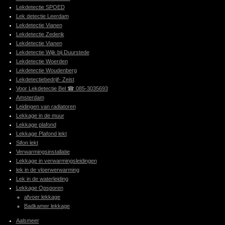
Lekdetectie SPOED
Lek detectie Leerdam
Lekdetectie Vianen
Lekdetectie Zederik
Lekdetectie Vianen
Lekdetectie Wijk bij Duurstede
Lekdetectie Woerden
Lekdetectie Woudenberg
Lekdetectiebedrijf- Zeist
Voor Lekdetectie Bel ☎ 085-3035693
Amsterdam
Leidingen van radiatoren
Lekkage in de muur
Lekkage plafond
Lekkage Plafond lekt
Sifon lekt
Verwarmingsinstallatie
Lekkage in verwarmingsleidingen
lek in de vloerwerwarming
Lek in de waterleiding
Lekkage Opsporen
afvoer lekkage
Badkamer lekkage
Aalsmeer