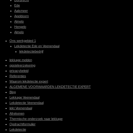
Dordrecht
Ede
Aalsmeer
Apeldoorn
Almelo
Hengelo
Almelo
Ons werkgebied 1
Lekdetectie Ede en Veenendaal
lekdetectiebedrijf
lekkage melden
opstelverzekering
privacybeleid
Referenties
Waarom lekdetectie expert
ALGEMENE VOORWAARDEN LEKDETECTIE EXPERT
Blog
Lekkage Veenendaal
Lekdetectie Veenendaal
lekt Veenendaal
Afrekenen
Thermische onderzoek naar lekkage
Opdrachtformulier
Lekdetectie