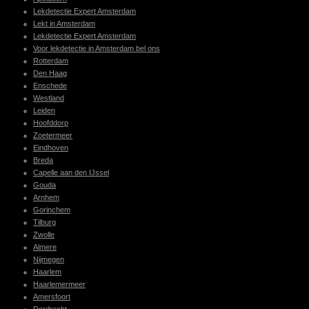
Lekdetectie Expert Amsterdam
Lekt in Amsterdam
Lekdetectie Expert Amsterdam
Voor lekdetectie in Amsterdam bel ons
Rotterdam
Den Haag
Enschede
Westland
Leiden
Hoofddorp
Zoetermeer
Eindhoven
Breda
Capelle aan den IJssel
Gouda
Arnhem
Gorinchem
Tilburg
Zwolle
Almere
Nijmegen
Haarlem
Haarlemermeer
Amersfoort