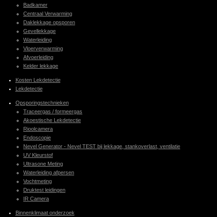
Badkamer
Centraal Verwarming
Daklekkage opsporen
Gevellekkage
Waterleiding
Vloerverwarming
Afvoerleiding
Kelder lekkage
Kosten Lekdetectie
Lekdetectie
Opsporingstechnieken
Traceergas / formeergas
Akoestische Lekdetectie
Rioolcamera
Endoscopie
Nevel Generator - Nevel TEST bij lekkage, stankoverlast, ventilatie
UV Kleurstof
Ultrasone Meting
Waterleiding afpersen
Vochtmeting
Druktest leidingen
IR Camera
Binnenklimaat onderzoek