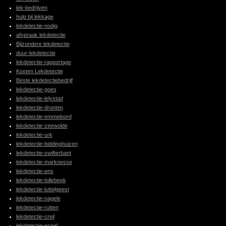
lek-bedrijven
hulp bij lekkage
lekdetectie-nodig
afspraak lekdetectie
Bijzondere lekdetectie
duur-lekdetectie
lekdetectie-rapportage
Kosten Lekdetectie
Beste lekdetectiebedrijf
lekdetectie-goes
lekdetectie-lelystad
lekdetectie-dronten
lekdetectie-emmeloord
lekdetectie-zeewolde
lekdetectie-urk
lekdetectie-biddinghuizen
lekdetectie-swifterbant
lekdetectie-marknesse
lekdetectie-ens
lekdetectie-tollebeek
lekdetectie-luttelgeest
lekdetectie-nagele
lekdetectie-rutten
lekdetectie-creil
lekdetectie-espel