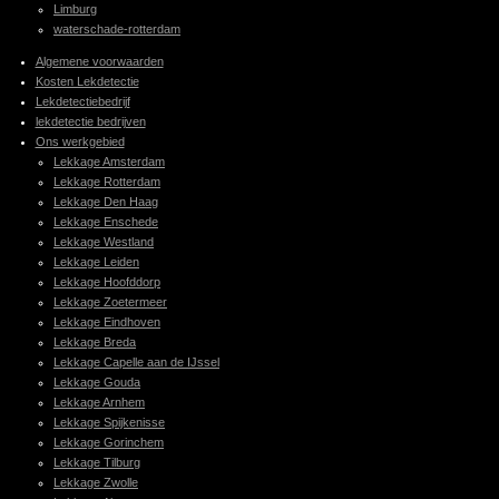
Limburg
waterschade-rotterdam
Algemene voorwaarden
Kosten Lekdetectie
Lekdetectiebedrijf
lekdetectie bedrijven
Ons werkgebied
Lekkage Amsterdam
Lekkage Rotterdam
Lekkage Den Haag
Lekkage Enschede
Lekkage Westland
Lekkage Leiden
Lekkage Hoofddorp
Lekkage Zoetermeer
Lekkage Eindhoven
Lekkage Breda
Lekkage Capelle aan de IJssel
Lekkage Gouda
Lekkage Arnhem
Lekkage Spijkenisse
Lekkage Gorinchem
Lekkage Tilburg
Lekkage Zwolle