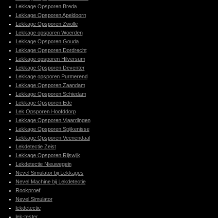
Lekkage Opsporen Breda
Lekkage Opsporen Apeldoorn
Lekkage Opsporen Zwolle
Lekkage opsporen Woerden
Lekkage Opsporen Gouda
Lekkage Opsporen Dordrecht
Lekkage opsporen Hilversum
Lekkage Opsporen Deventer
Lekkage opsporen Purmerend
Lekkage Opsporen Zaandam
Lekkage Opsporen Schiedam
Lekkage Opsporen Ede
Lek Opsporen Hoofddorp
Lekkage Opsporen Vlaardingen
Lekkage Opsporen Spijkenisse
Lekkage Opsporen Veenendaal
Lekdetectie Zeist
Lekkage Opsporen Rijswijk
Lekdetectie Nieuwegein
Nevel Simulator bij Lekkages
Nevel Machine bij Lekdetectie
Rookproef
Nevel Simulator
lekdetectie
lek-tester