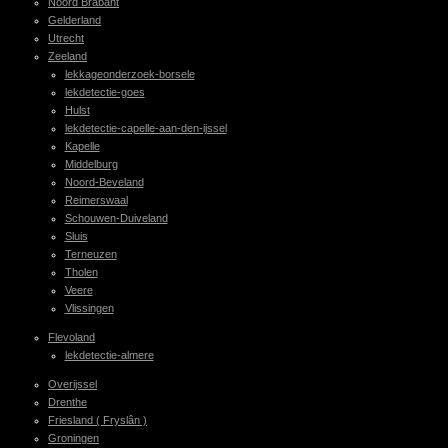
Noord Brabant
Gelderland
Utrecht
Zeeland
lekkageonderzoek-borsele
lekdetectie-goes
Hulst
lekdetectie-capelle-aan-den-ijssel
Kapelle
Middelburg
Noord-Beveland
Reimerswaal
Schouwen-Duiveland
Sluis
Terneuzen
Tholen
Veere
Vlissingen
Flevoland
lekdetectie-almere
Overijssel
Drenthe
Friesland ( Fryslân )
Groningen