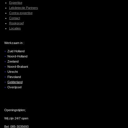
Expertise
Lekdetectie Partners
Contra-expertise
Contact
Rookproef
Locaties
Werkzaam in :
Zuid Holland
Noord-Holland
Zeeland
Noord-Brabant
Utrecht
Flevoland
Gelderland
Overijssel
Openingstijden;
Wij zijn 24/7 open
Bel:
085-3035693