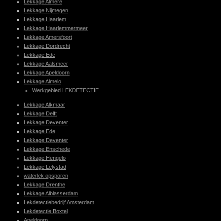
Lekkage Almere
Lekkage Nijmegen
Lekkage Haarlem
Lekkage Haarlemmermeer
Lekkage Amersfoort
Lekkage Dordrecht
Lekkage Ede
Lekkage Aalsmeer
Lekkage Apeldoorn
Lekkage Almelo
Werkgebied LEKDETECTIE
Lekkage Alkmaar
Lekkage Delft
Lekkage Deventer
Lekkage Ede
Lekkage Deventer
Lekkage Enschede
Lekkage Hengelo
Lekkage Lelystad
waterlek opsporen
Lekkage Drenthe
Lekkage Alblasserdam
Lekdetectiebedrijf Amsterdam
Lekdetectie Boxtel
Apeldoorn