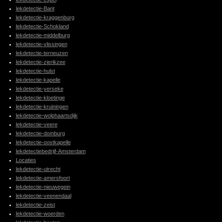
lekdetectie-Bant
lekdetectie-kraggenburg
lekdetectie-Schokland
lekdetectie-middelburg
lekdetectie-vlissingen
lekdetectie-terneuzen
lekdetectie-zierikzee
lekdetectie-hulst
lekdetectie-kapelle
lekdetectie-yerseke
lekdetectie-kloetinge
lekdetectie-kruiningen
lekdetectie-wolphaartsdijk
lekdetectie-veere
lekdetectie-domburg
lekdetectie-oostkapelle
lekdetectiebedrijf-Amsterdam
Locaties
lekdetectie-utrecht
lekdetectie-amersfoort
lekdetectie-nieuwegein
lekdetectie-veenendaal
lekdetectie-zeist
lekdetectie-woerden