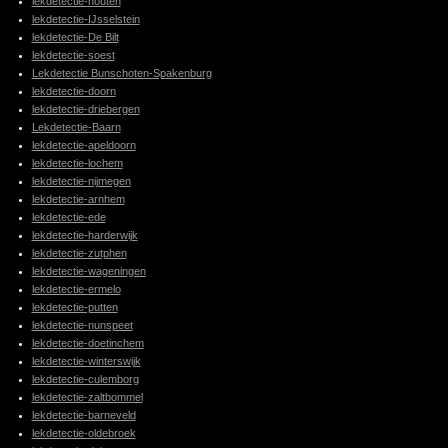
lekdetectie-houten
lekdetectie-IJsselstein
lekdetectie-De Bilt
lekdetectie-soest
Lekdetectie Bunschoten-Spakenburg
lekdetectie-doorn
lekdetectie-driebergen
Lekdetectie-Baarn
lekdetectie-apeldoorn
lekdetectie-lochem
lekdetectie-nijmegen
lekdetectie-arnhem
lekdetectie-ede
lekdetectie-harderwijk
lekdetectie-zutphen
lekdetectie-wageningen
lekdetectie-ermelo
lekdetectie-putten
lekdetectie-nunspeet
lekdetectie-doetinchem
lekdetectie-winterswijk
lekdetectie-culemborg
lekdetectie-zaltbommel
lekdetectie-barneveld
lekdetectie-oldebroek