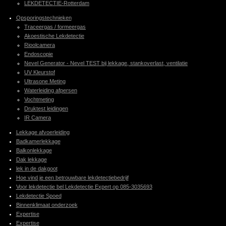
LEKDETECTIE-Rotterdam
Opsporingstechnieken
Traceergas / formeergas
Akoestische Lekdetectie
Rioolcamera
Endoscopie
Nevel Generator - Nevel TEST bij lekkage, stankoverlast, ventilatie
UV Kleurstof
Ultrasone Meting
Waterleiding afpersen
Vochtmeting
Druktest leidingen
IR Camera
Lekkage afvoerleiding
Badkamerlekkage
Balkonlekkage
Dak lekkage
lek in de dakgoot
Hoe vind je een betrouwbare lekdetectiebedrijf
Voor lekdetectie bel Lekdetectie Expert op 085-3035693
Lekdetectie Spoed
Binnenklimaat onderzoek
Expertise
Expertise