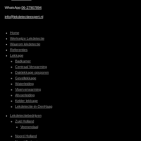
WhatsApp:
06-27907894
info@lekdetectieexpert.nl
Home
Werkwijze Lekdetectie
Waarom lekdetectie
Referenties
Lekkage
Badkamer
Centraal Verwarming
Daklekkage opsporen
Gevellekkage
Waterleiding
Vloerverwarming
Afvoerleiding
Kelder lekkage
Lekdetectie-in-DenHaag
Lekdetectiebedrijven
Zuid Holland
Veenendaal
Noord Holland