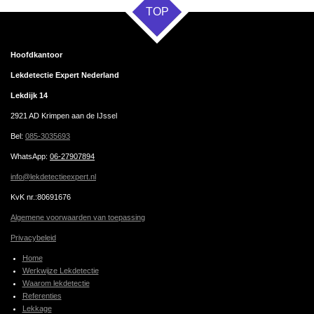
TOP
Hoofdkantoor
Lekdetectie Expert Nederland
Lekdijk 14
2921 AD Krimpen aan de IJssel
Bel:
085-3035693
WhatsApp
:
06-27907894
info@lekdetectieexpert.nl
KvK nr.:80691676
Algemene voorwaarden van toepassing
Privacybeleid
Home
Werkwijze Lekdetectie
Waarom lekdetectie
Referenties
Lekkage