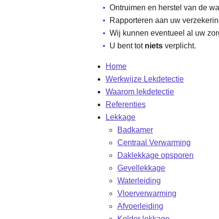
Ontruimen en herstel van de w
Rapporteren aan uw verzekerin
Wij kunnen eventueel al uw zo
U bent tot
niets
verplicht.
Home
Werkwijze Lekdetectie
Waarom lekdetectie
Referenties
Lekkage
Badkamer
Centraal Verwarming
Daklekkage opsporen
Gevellekkage
Waterleiding
Vloerverwarming
Afvoerleiding
Kelder lekkage