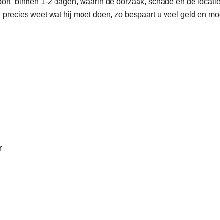
port binnen 1-2 dagen, waarin de oorzaak, schade en de locatie
recies weet wat hij moet doen, zo bespaart u veel geld en moe
r