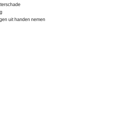
aterschade
g
rgen uit handen nemen