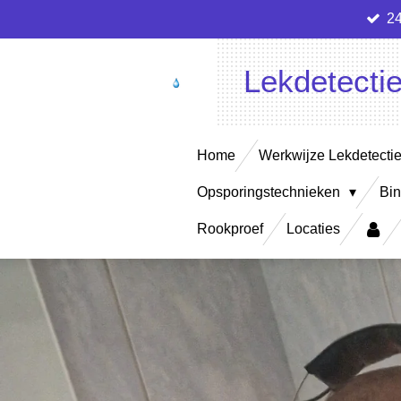
24
Ga
direct
naar
Lekdetecti
de
hoofdinhoud
Home
Werkwijze Lekdetecti
Opsporingstechnieken
Bin
Rookproef
Locaties