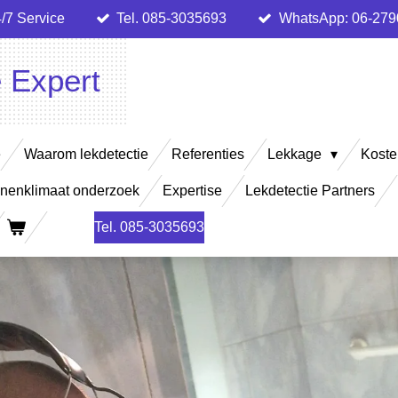
/7 Service
Tel. 085-3035693
WhatsApp: 06-27
e Expert
e
Waarom lekdetectie
Referenties
Lekkage
Koste
nenklimaat onderzoek
Expertise
Lekdetectie Partners
Tel. 085-3035693