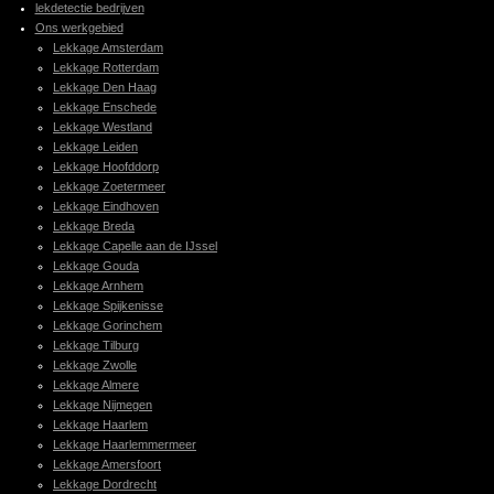
lekdetectie bedrijven
Ons werkgebied
Lekkage Amsterdam
Lekkage Rotterdam
Lekkage Den Haag
Lekkage Enschede
Lekkage Westland
Lekkage Leiden
Lekkage Hoofddorp
Lekkage Zoetermeer
Lekkage Eindhoven
Lekkage Breda
Lekkage Capelle aan de IJssel
Lekkage Gouda
Lekkage Arnhem
Lekkage Spijkenisse
Lekkage Gorinchem
Lekkage Tilburg
Lekkage Zwolle
Lekkage Almere
Lekkage Nijmegen
Lekkage Haarlem
Lekkage Haarlemmermeer
Lekkage Amersfoort
Lekkage Dordrecht