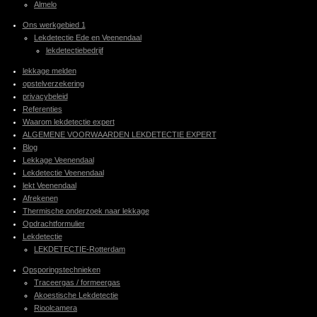
Almelo
Ons werkgebied 1
Lekdetectie Ede en Veenendaal
lekdetectiebedrijf
lekkage melden
opstelverzekering
privacybeleid
Referenties
Waarom lekdetectie expert
ALGEMENE VOORWAARDEN LEKDETECTIE EXPERT
Blog
Lekkage Veenendaal
Lekdetectie Veenendaal
lekt Veenendaal
Afrekenen
Thermische onderzoek naar lekkage
Opdrachtformulier
Lekdetectie
LEKDETECTIE-Rotterdam
Opsporingstechnieken
Traceergas / formeergas
Akoestische Lekdetectie
Rioolcamera