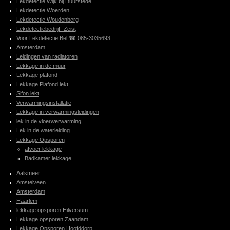
Lekdetectie Wijk bij Duurstede
Lekdetectie Woerden
Lekdetectie Woudenberg
Lekdetectiebedrijf- Zeist
Voor Lekdetectie Bel ☎ 085-3035693
Amsterdam
Leidingen van radiatoren
Lekkage in de muur
Lekkage plafond
Lekkage Plafond lekt
Sifon lekt
Verwarmingsinstallatie
Lekkage in verwarmingsleidingen
lek in de vloerwerwarming
Lek in de waterleiding
Lekkage Opsporen
afvoer lekkage
Badkamer lekkage
Aalsmeer
Amstelveen
Amsterdam
Haarlem
lekkage opsporen Hilversum
Lekkage opsporen Zaandam
Lekkage Opsporen Hoofddorp