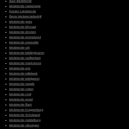
duur-lekdetectie
lekdetectie-rapportage
Kosten Lekdetectie
Beste lekdetectiebedrijf
lekdetectie-goes
lekdetectie-lelystad
lekdetectie-dronten
lekdetectie-emmeloord
lekdetectie-zeewolde
lekdetectie-urk
lekdetectie-biddinghuizen
lekdetectie-swifterbant
lekdetectie-marknesse
lekdetectie-ens
lekdetectie-tollebeek
lekdetectie-luttelgeest
lekdetectie-nagele
lekdetectie-rutten
lekdetectie-creil
lekdetectie-espel
lekdetectie-Bant
lekdetectie-kraggenburg
lekdetectie-Schokland
lekdetectie-middelburg
lekdetectie-vlissingen