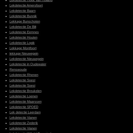
Lekdetectie Hoek Van Holland
Lekdetectie Amersfoort
Lekdetectie Baarn
Lekdetectie Bunnik
Lekkage Bunschoten
Lekdetectie De Bilt
Lekdetectie Eemnes
Lekdetectie Houten
Lekdetectie Lopik
Lekkage Montfoort
lekkage Nieuwegein
Lekdetectie Nieuwegein
Lekdetectie in Oudewater
Renswoude
Lekdetectie Rhenen
Lekdetectie Soest
Lekdetectie Soest
Lekdetectie Breukelen
Lekdetectie Loenen
Lekdetectie Maarssen
Lekdetectie SPOED
Lek detectie Leerdam
Lekdetectie Vianen
Lekdetectie Zederik
Lekdetectie Vianen