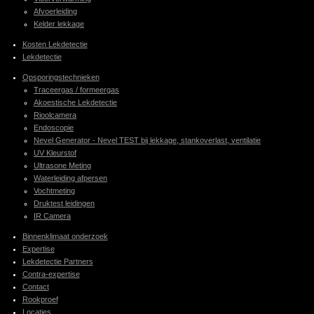
Afvoerleiding
Kelder lekkage
Kosten Lekdetectie
Lekdetectie
Opsporingstechnieken
Traceergas / formeergas
Akoestische Lekdetectie
Rioolcamera
Endoscopie
Nevel Generator - Nevel TEST bij lekkage, stankoverlast, ventilatie
UV Kleurstof
Ultrasone Meting
Waterleiding afpersen
Vochtmeting
Druktest leidingen
IR Camera
Binnenklimaat onderzoek
Expertise
Lekdetectie Partners
Contra-expertise
Contact
Rookproef
Locaties