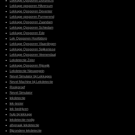
Lekkage Opsporen Dordrecht
Lekkage opsporen Hilversum
Lekkage Opsporen Deventer
Lekkage opsporen Purmerend
Lekkage Opsporen Zaandam
Lekkage Opsporen Schiedam
Lekkage Opsporen Ede
Lek Opsporen Hoofddorp
Lekkage Opsporen Vlaardingen
Lekkage Opsporen Spijkenisse
Lekkage Opsporen Veenendaal
Lekdetectie Zeist
Lekkage Opsporen Rijswijk
Lekdetectie Nieuwegein
Nevel Simulator bij Lekkages
Nevel Machine bij Lekdetectie
Rookproef
Nevel Simulator
lekdetectie
lek-tester
lek-bedrijven
hulp bij lekkage
lekdetectie-nodig
afspraak lekdetectie
Bijzondere lekdetectie