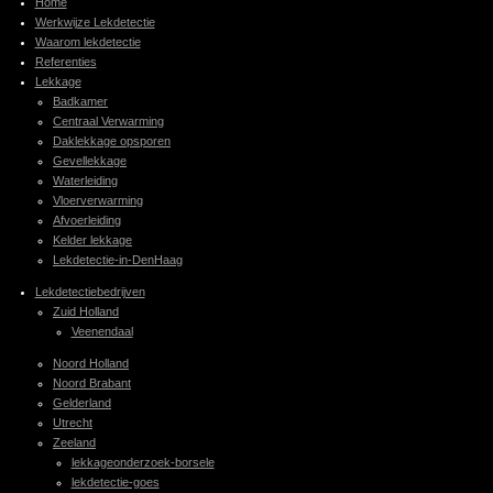
Home
Werkwijze Lekdetectie
Waarom lekdetectie
Referenties
Lekkage
Badkamer
Centraal Verwarming
Daklekkage opsporen
Gevellekkage
Waterleiding
Vloerverwarming
Afvoerleiding
Kelder lekkage
Lekdetectie-in-DenHaag
Lekdetectiebedrijven
Zuid Holland
Veenendaal
Noord Holland
Noord Brabant
Gelderland
Utrecht
Zeeland
lekkageonderzoek-borsele
lekdetectie-goes