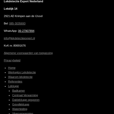
Lekdetectie Expert Nederland
Lekdijk 14
2921 AD Krimpen aan de IJssel
Bel:
085-3035693
WhatsApp
:
06-27907894
info@lekdetectieexpert.nl
KvK nr.:80691676
Algemene voorwaarden van toepassing
Privacybeleid
Home
Werkwijze Lekdetectie
Waarom lekdetectie
Referenties
Lekkage
Badkamer
Centraal Verwarming
Daklekkage opsporen
Gevellekkage
Waterleiding
Vloerverwarming