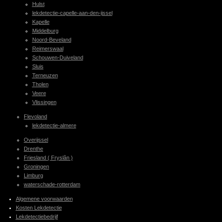
Hulst
lekdetectie-capelle-aan-den-ijssel
Kapelle
Middelburg
Noord-Beveland
Reimerswaal
Schouwen-Duiveland
Sluis
Terneuzen
Tholen
Veere
Vlissingen
Flevoland
lekdetectie-almere
Overijssel
Drenthe
Friesland ( Fryslân )
Groningen
Limburg
waterschade-rotterdam
Algemene voorwaarden
Kosten Lekdetectie
Lekdetectiebedrijf