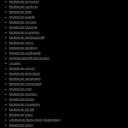
lekdetectie-terneuzen
lekdetectie-zierikzee
lekdetectie-hulst
lekdetectie-kapelle
lekdetectie-yerseke
lekdetectie-kloetinge
lekdetectie-kruiningen
lekdetectie-wolphaartsdijk
lekdetectie-veere
lekdetectie-domburg
lekdetectie-oostkapelle
lekdetectiebedrijf-Amsterdam
Locaties
lekdetectie-utrecht
lekdetectie-amersfoort
lekdetectie-nieuwegein
lekdetectie-veenendaal
lekdetectie-zeist
lekdetectie-woerden
lekdetectie-houten
lekdetectie-IJsselstein
lekdetectie-De Bilt
lekdetectie-soest
Lekdetectie Bunschoten-Spakenburg
lekdetectie-doorn