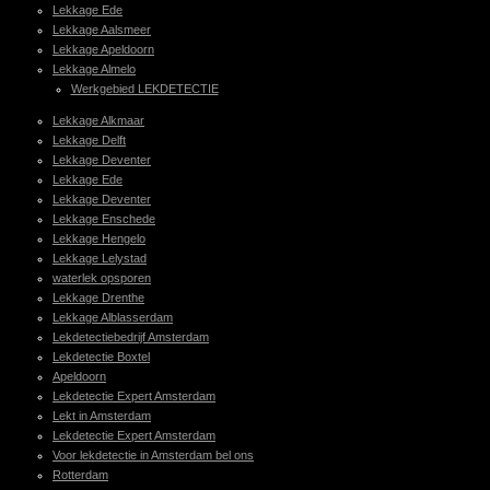
Lekkage Ede
Lekkage Aalsmeer
Lekkage Apeldoorn
Lekkage Almelo
Werkgebied LEKDETECTIE
Lekkage Alkmaar
Lekkage Delft
Lekkage Deventer
Lekkage Ede
Lekkage Deventer
Lekkage Enschede
Lekkage Hengelo
Lekkage Lelystad
waterlek opsporen
Lekkage Drenthe
Lekkage Alblasserdam
Lekdetectiebedrijf Amsterdam
Lekdetectie Boxtel
Apeldoorn
Lekdetectie Expert Amsterdam
Lekt in Amsterdam
Lekdetectie Expert Amsterdam
Voor lekdetectie in Amsterdam bel ons
Rotterdam