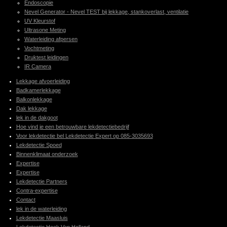
Endoscopie
Nevel Generator - Nevel TEST bij lekkage, stankoverlast, ventilatie
UV Kleurstof
Ultrasone Meting
Waterleiding afpersen
Vochtmeting
Druktest leidingen
IR Camera
Lekkage afvoerleiding
Badkamerlekkage
Balkonlekkage
Dak lekkage
lek in de dakgoot
Hoe vind je een betrouwbare lekdetectiebedrijf
Voor lekdetectie bel Lekdetectie Expert op 085-3035693
Lekdetectie Spoed
Binnenklimaat onderzoek
Expertise
Expertise
Lekdetectie Partners
Contra-expertise
Contact
lek in de waterleiding
Lekdetectie Maasluis