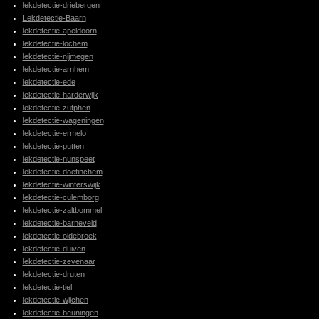
lekdetectie-driebergen
Lekdetectie-Baarn
lekdetectie-apeldoorn
lekdetectie-lochem
lekdetectie-nijmegen
lekdetectie-arnhem
lekdetectie-ede
lekdetectie-harderwijk
lekdetectie-zutphen
lekdetectie-wageningen
lekdetectie-ermelo
lekdetectie-putten
lekdetectie-nunspeet
lekdetectie-doetinchem
lekdetectie-winterswijk
lekdetectie-culemborg
lekdetectie-zaltbommel
lekdetectie-barneveld
lekdetectie-oldebroek
lekdetectie-duiven
lekdetectie-zevenaar
lekdetectie-druten
lekdetectie-tiel
lekdetectie-wijchen
lekdetectie-beuningen