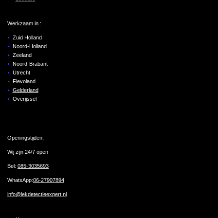
Werkzaam in :
Zuid Holland
Noord-Holland
Zeeland
Noord-Brabant
Utrecht
Flevoland
Gelderland
Overijssel
Openingstijden;
Wij zijn 24/7 open
Bel:
085-3035693
WhatsApp:
06-27907894
info@lekdetectieexpert.nl