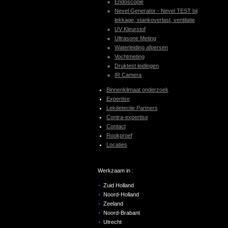
Endoscopie
Nevel Generator - Nevel TEST bij
lekkage, stankoverlast, ventilatie
UV Kleurstof
Ultrasone Meting
Waterleiding afpersen
Vochtmeting
Druktest leidingen
IR Camera
Binnenklimaat onderzoek
Expertise
Lekdetectie Partners
Contra-expertise
Contact
Rookproef
Locaties
Werkzaam in :
Zuid Holland
Noord-Holland
Zeeland
Noord-Brabant
Utrecht