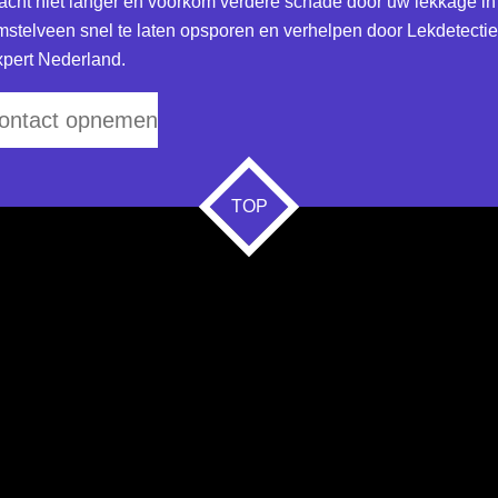
cht niet langer en voorkom verdere schade door uw lekkage in
stelveen snel te laten opsporen en verhelpen door Lekdetectie
pert Nederland.
ontact opnemen
TOP