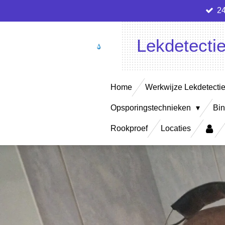
24
Ga
direct
naar
Lekdetecti
de
hoofdinhoud
Home
Werkwijze Lekdetecti
Opsporingstechnieken
Bin
Rookproef
Locaties