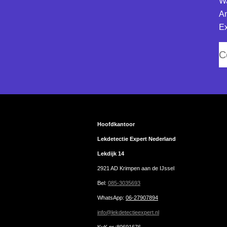
Wa
Am
Ex
C
Hoofdkantoor
Lekdetectie Expert Nederland
Lekdijk 14
2921 AD Krimpen aan de IJssel
Bel:
085-3035693
WhatsApp
:
06-27907894
info@lekdetectieexpert.nl
KvK nr.:80691676