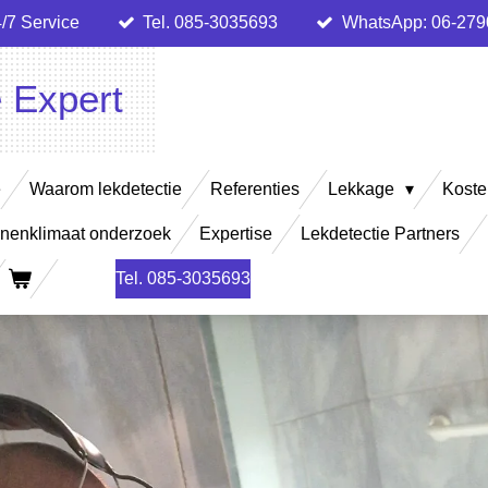
/7 Service
Tel. 085-3035693
WhatsApp: 06-27
e Expert
e
Waarom lekdetectie
Referenties
Lekkage
Koste
nenklimaat onderzoek
Expertise
Lekdetectie Partners
Tel. 085-3035693