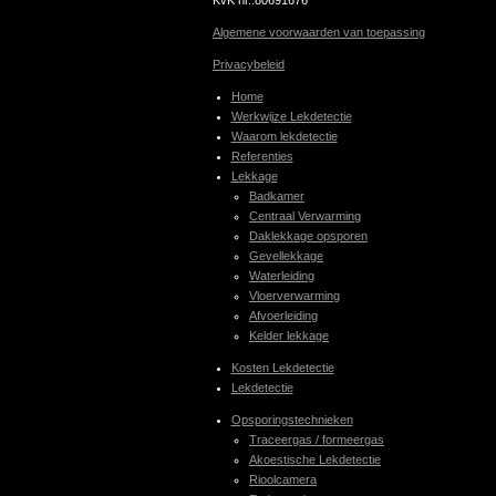
Algemene voorwaarden van toepassing
Privacybeleid
Home
Werkwijze Lekdetectie
Waarom lekdetectie
Referenties
Lekkage
Badkamer
Centraal Verwarming
Daklekkage opsporen
Gevellekkage
Waterleiding
Vloerverwarming
Afvoerleiding
Kelder lekkage
Kosten Lekdetectie
Lekdetectie
Opsporingstechnieken
Traceergas / formeergas
Akoestische Lekdetectie
Rioolcamera