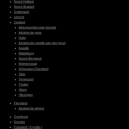
Noord Holland
Noord Brabant
Gelderland
Utrecht
Zeeland
lekkageonderzoek-borsele
lekdetectie-goes
Hulst
lekdetectie-capelle-aan-den-ijssel
Kapelle
Middelburg
Noord-Beveland
Reimerswaal
Schouwen-Duiveland
Sluis
Terneuzen
Tholen
Veere
Vlissingen
Flevoland
lekdetectie-almere
Overijssel
Drenthe
Friesland ( Fryslân )