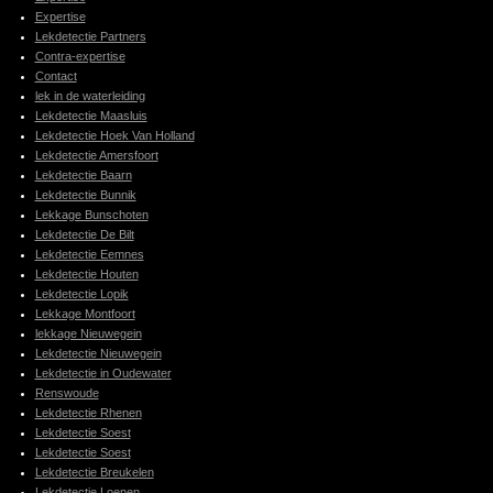
Expertise
Lekdetectie Partners
Contra-expertise
Contact
lek in de waterleiding
Lekdetectie Maasluis
Lekdetectie Hoek Van Holland
Lekdetectie Amersfoort
Lekdetectie Baarn
Lekdetectie Bunnik
Lekkage Bunschoten
Lekdetectie De Bilt
Lekdetectie Eemnes
Lekdetectie Houten
Lekdetectie Lopik
Lekkage Montfoort
lekkage Nieuwegein
Lekdetectie Nieuwegein
Lekdetectie in Oudewater
Renswoude
Lekdetectie Rhenen
Lekdetectie Soest
Lekdetectie Soest
Lekdetectie Breukelen
Lekdetectie Loenen