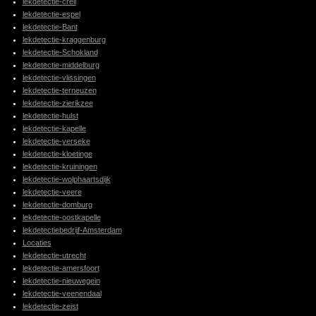
lekdetectie-creil
lekdetectie-espel
lekdetectie-Bant
lekdetectie-kraggenburg
lekdetectie-Schokland
lekdetectie-middelburg
lekdetectie-vlissingen
lekdetectie-terneuzen
lekdetectie-zierikzee
lekdetectie-hulst
lekdetectie-kapelle
lekdetectie-yerseke
lekdetectie-kloetinge
lekdetectie-kruiningen
lekdetectie-wolphaartsdijk
lekdetectie-veere
lekdetectie-domburg
lekdetectie-oostkapelle
lekdetectiebedrijf-Amsterdam
Locaties
lekdetectie-utrecht
lekdetectie-amersfoort
lekdetectie-nieuwegein
lekdetectie-veenendaal
lekdetectie-zeist