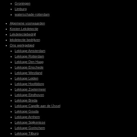
Groningen
Limburg
waterschade-rotterdam
Algemene voorwaarden
Kosten Lekdetectie
Lekdetectiebedrijf
lekdetectie bedrijven
Ons werkgebied
Lekkage Amsterdam
Lekkage Rotterdam
Lekkage Den Haag
Lekkage Enschede
Lekkage Westland
Lekkage Leiden
Lekkage Hoofddorp
Lekkage Zoetermeer
Lekkage Eindhoven
Lekkage Breda
Lekkage Capelle aan de IJssel
Lekkage Gouda
Lekkage Arnhem
Lekkage Spijkenisse
Lekkage Gorinchem
Lekkage Tilburg