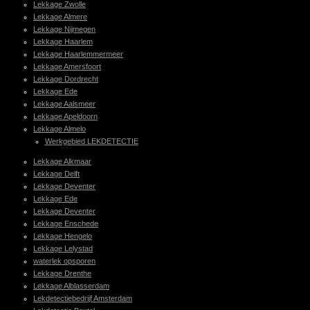
Lekkage Zwolle
Lekkage Almere
Lekkage Nijmegen
Lekkage Haarlem
Lekkage Haarlemmermeer
Lekkage Amersfoort
Lekkage Dordrecht
Lekkage Ede
Lekkage Aalsmeer
Lekkage Apeldoorn
Lekkage Almelo
Werkgebied LEKDETECTIE
Lekkage Alkmaar
Lekkage Delft
Lekkage Deventer
Lekkage Ede
Lekkage Deventer
Lekkage Enschede
Lekkage Hengelo
Lekkage Lelystad
waterlek opsporen
Lekkage Drenthe
Lekkage Alblasserdam
Lekdetectiebedrijf Amsterdam