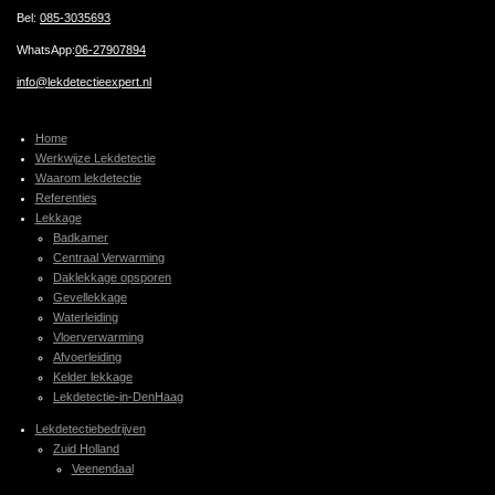
Bel:
085-3035693
WhatsApp:
06-27907894
info@lekdetectieexpert.nl
Home
Werkwijze Lekdetectie
Waarom lekdetectie
Referenties
Lekkage
Badkamer
Centraal Verwarming
Daklekkage opsporen
Gevellekkage
Waterleiding
Vloerverwarming
Afvoerleiding
Kelder lekkage
Lekdetectie-in-DenHaag
Lekdetectiebedrijven
Zuid Holland
Veenendaal