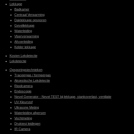
Lekkage
Badkamer
Centraal Verwarming
Daklekkage opsporen
Gevellekkage
Waterleiding
Vloerverwarming
Afvoerleiding
Kelder lekkage
Kosten Lekdetectie
Lekdetectie
Opsporingstechnieken
Traceergas / formeergas
Akoestische Lekdetectie
Rioolcamera
Endoscopie
Nevel Generator - Nevel TEST bij lekkage, stankoverlast, ventilatie
UV Kleurstof
Ultrasone Meting
Waterleiding afpersen
Vochtmeting
Druktest leidingen
IR Camera