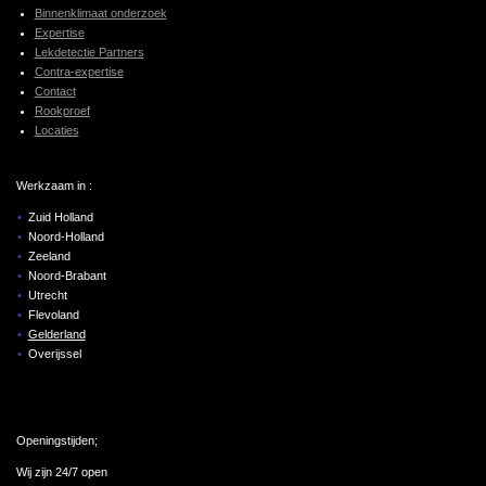
Binnenklimaat onderzoek
Expertise
Lekdetectie Partners
Contra-expertise
Contact
Rookproef
Locaties
Werkzaam in :
Zuid Holland
Noord-Holland
Zeeland
Noord-Brabant
Utrecht
Flevoland
Gelderland
Overijssel
Openingstijden;
Wij zijn 24/7 open