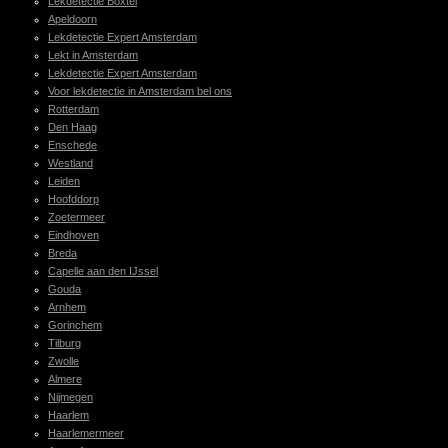
Lekdetectie Boxtel
Apeldoorn
Lekdetectie Expert Amsterdam
Lekt in Amsterdam
Lekdetectie Expert Amsterdam
Voor lekdetectie in Amsterdam bel ons
Rotterdam
Den Haag
Enschede
Westland
Leiden
Hoofddorp
Zoetermeer
Eindhoven
Breda
Capelle aan den IJssel
Gouda
Arnhem
Gorinchem
Tilburg
Zwolle
Almere
Nijmegen
Haarlem
Haarlemermeer