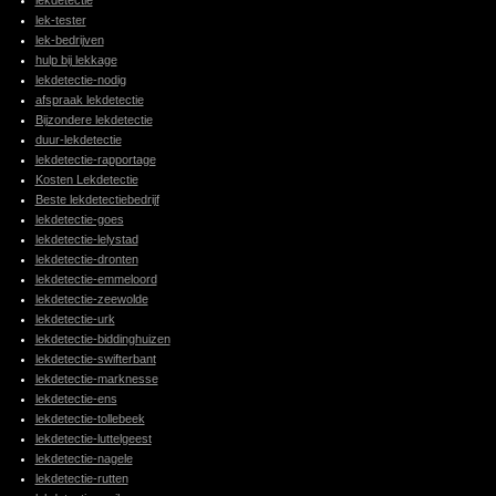
lekdetectie
lek-tester
lek-bedrijven
hulp bij lekkage
lekdetectie-nodig
afspraak lekdetectie
Bijzondere lekdetectie
duur-lekdetectie
lekdetectie-rapportage
Kosten Lekdetectie
Beste lekdetectiebedrijf
lekdetectie-goes
lekdetectie-lelystad
lekdetectie-dronten
lekdetectie-emmeloord
lekdetectie-zeewolde
lekdetectie-urk
lekdetectie-biddinghuizen
lekdetectie-swifterbant
lekdetectie-marknesse
lekdetectie-ens
lekdetectie-tollebeek
lekdetectie-luttelgeest
lekdetectie-nagele
lekdetectie-rutten