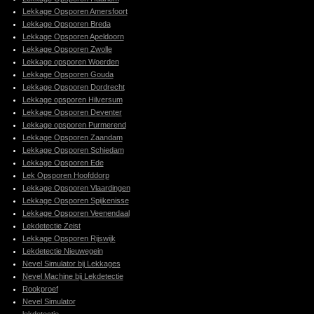
Lekkage Opsporen Amersfoort
Lekkage Opsporen Breda
Lekkage Opsporen Apeldoorn
Lekkage Opsporen Zwolle
Lekkage opsporen Woerden
Lekkage Opsporen Gouda
Lekkage Opsporen Dordrecht
Lekkage opsporen Hilversum
Lekkage Opsporen Deventer
Lekkage opsporen Purmerend
Lekkage Opsporen Zaandam
Lekkage Opsporen Schiedam
Lekkage Opsporen Ede
Lek Opsporen Hoofddorp
Lekkage Opsporen Vlaardingen
Lekkage Opsporen Spijkenisse
Lekkage Opsporen Veenendaal
Lekdetectie Zeist
Lekkage Opsporen Rijswijk
Lekdetectie Nieuwegein
Nevel Simulator bij Lekkages
Nevel Machine bij Lekdetectie
Rookproef
Nevel Simulator