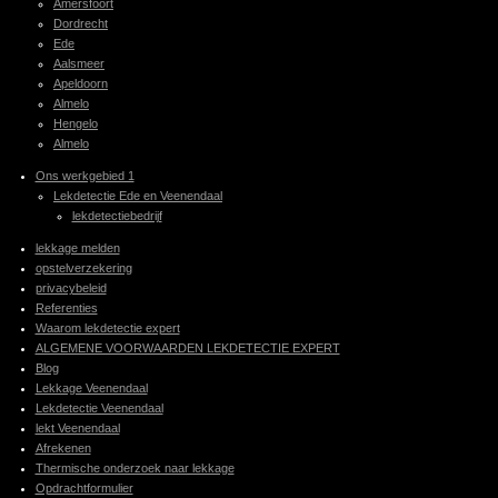
Amersfoort
Dordrecht
Ede
Aalsmeer
Apeldoorn
Almelo
Hengelo
Almelo
Ons werkgebied 1
Lekdetectie Ede en Veenendaal
lekdetectiebedrijf
lekkage melden
opstelverzekering
privacybeleid
Referenties
Waarom lekdetectie expert
ALGEMENE VOORWAARDEN LEKDETECTIE EXPERT
Blog
Lekkage Veenendaal
Lekdetectie Veenendaal
lekt Veenendaal
Afrekenen
Thermische onderzoek naar lekkage
Opdrachtformulier