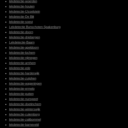
lekdetectie-woerden
lekdetectie-houten
lekdetectie-IJsselstein
lekdetectie-De Bilt
lekdetectie-soest
Lekdetectie Bunschoten-Spakenburg
lekdetectie-doorn
lekdetectie-driebergen
Lekdetectie-Baarn
lekdetectie-apeldoorn
lekdetectie-lochem
lekdetectie-nijmegen
lekdetectie-arnhem
lekdetectie-ede
lekdetectie-harderwijk
lekdetectie-zutphen
lekdetectie-wageningen
lekdetectie-ermelo
lekdetectie-putten
lekdetectie-nunspeet
lekdetectie-doetinchem
lekdetectie-winterswijk
lekdetectie-culemborg
lekdetectie-zaltbommel
lekdetectie-barneveld