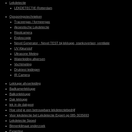
Lekdetectie
LEKDETECTIE-Rotterdam
Opsporingstechnieken
Traceergas / formeergas
Akoestische Lekdetectie
Rioolcamera
Endoscopie
Nevel Generator - Nevel TEST bij lekkage, stankoverlast, ventilatie
UV Kleurstof
Ultrasone Meting
Waterleiding afpersen
Vochtmeting
Druktest leidingen
IR Camera
Lekkage afvoerleiding
Badkamerlekkage
Balkonlekkage
Dak lekkage
lek in de dakgoot
Hoe vind je een betrouwbare lekdetectiebedrijf
Voor lekdetectie bel Lekdetectie Expert op 085-3035693
Lekdetectie Spoed
Binnenklimaat onderzoek
Expertise