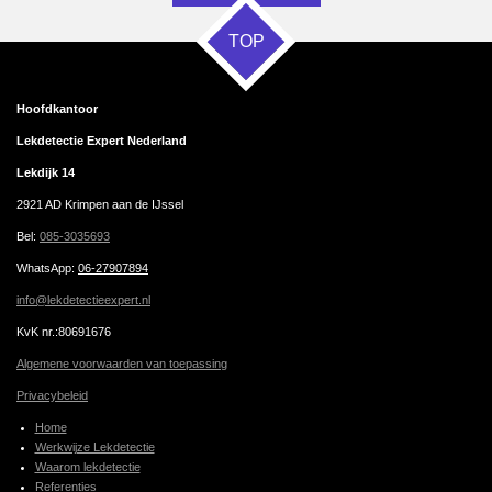
TOP
Hoofdkantoor
Lekdetectie Expert Nederland
Lekdijk 14
2921 AD Krimpen aan de IJssel
Bel:
085-3035693
WhatsApp
:
06-27907894
info@lekdetectieexpert.nl
KvK nr.:80691676
Algemene voorwaarden van toepassing
Privacybeleid
Home
Werkwijze Lekdetectie
Waarom lekdetectie
Referenties