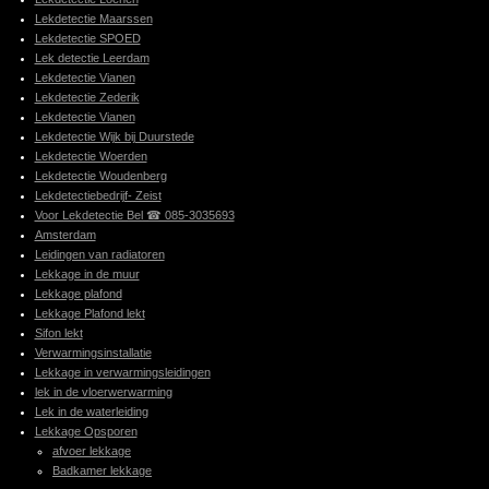
Lekdetectie Maarssen
Lekdetectie SPOED
Lek detectie Leerdam
Lekdetectie Vianen
Lekdetectie Zederik
Lekdetectie Vianen
Lekdetectie Wijk bij Duurstede
Lekdetectie Woerden
Lekdetectie Woudenberg
Lekdetectiebedrijf- Zeist
Voor Lekdetectie Bel ☎ 085-3035693
Amsterdam
Leidingen van radiatoren
Lekkage in de muur
Lekkage plafond
Lekkage Plafond lekt
Sifon lekt
Verwarmingsinstallatie
Lekkage in verwarmingsleidingen
lek in de vloerwerwarming
Lek in de waterleiding
Lekkage Opsporen
afvoer lekkage
Badkamer lekkage