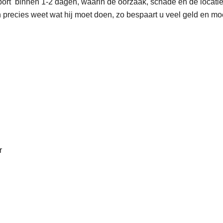
port binnen 1-2 dagen, waarin de oorzaak, schade en de locatie
recies weet wat hij moet doen, zo bespaart u veel geld en moe
r