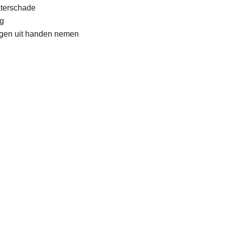
aterschade
g
rgen uit handen nemen