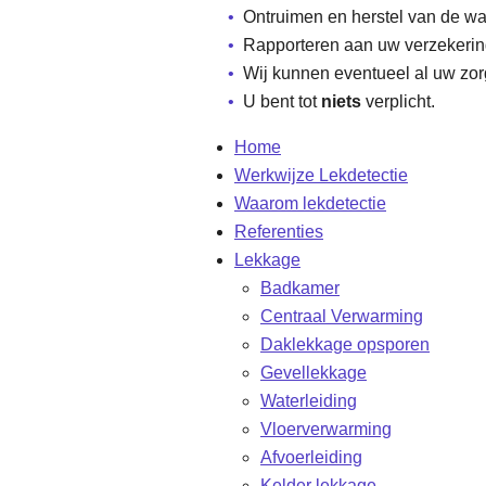
Ontruimen en herstel van de w
Rapporteren aan uw verzekerin
Wij kunnen eventueel al uw zo
U bent tot
niets
verplicht.
Home
Werkwijze Lekdetectie
Waarom lekdetectie
Referenties
Lekkage
Badkamer
Centraal Verwarming
Daklekkage opsporen
Gevellekkage
Waterleiding
Vloerverwarming
Afvoerleiding
Kelder lekkage