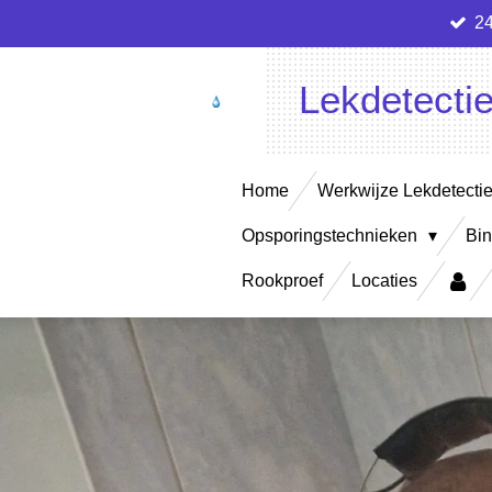
24
Ga
direct
naar
Lekdetecti
de
hoofdinhoud
Home
Werkwijze Lekdetecti
Opsporingstechnieken
Bin
Rookproef
Locaties