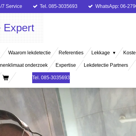
/7 Service
Tel. 085-3035693
WhatsApp: 06-27
e Expert
e
Waarom lekdetectie
Referenties
Lekkage
Koste
nenklimaat onderzoek
Expertise
Lekdetectie Partners
Tel. 085-3035693