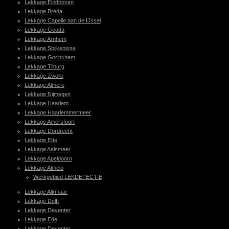
Lekkage Eindhoven
Lekkage Breda
Lekkage Capelle aan de IJssel
Lekkage Gouda
Lekkage Arnhem
Lekkage Spijkenisse
Lekkage Gorinchem
Lekkage Tilburg
Lekkage Zwolle
Lekkage Almere
Lekkage Nijmegen
Lekkage Haarlem
Lekkage Haarlemmermeer
Lekkage Amersfoort
Lekkage Dordrecht
Lekkage Ede
Lekkage Aalsmeer
Lekkage Apeldoorn
Lekkage Almelo
Werkgebied LEKDETECTIE
Lekkage Alkmaar
Lekkage Delft
Lekkage Deventer
Lekkage Ede
Lekkage Deventer