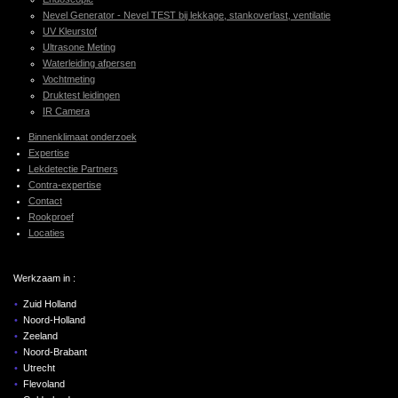
Nevel Generator - Nevel TEST bij lekkage, stankoverlast, ventilatie
UV Kleurstof
Ultrasone Meting
Waterleiding afpersen
Vochtmeting
Druktest leidingen
IR Camera
Binnenklimaat onderzoek
Expertise
Lekdetectie Partners
Contra-expertise
Contact
Rookproef
Locaties
Werkzaam in :
Zuid Holland
Noord-Holland
Zeeland
Noord-Brabant
Utrecht
Flevoland