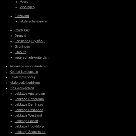
Veere
Vlissingen
Flevoland
lekdetectie-almere
Overijssel
Drenthe
Friesland ( Fryslân )
Groningen
Limburg
waterschade-rotterdam
Algemene voorwaarden
Kosten Lekdetectie
Lekdetectiebedrijf
lekdetectie bedrijven
Ons werkgebied
Lekkage Amsterdam
Lekkage Rotterdam
Lekkage Den Haag
Lekkage Enschede
Lekkage Westland
Lekkage Leiden
Lekkage Hoofddorp
Lekkage Zoetermeer