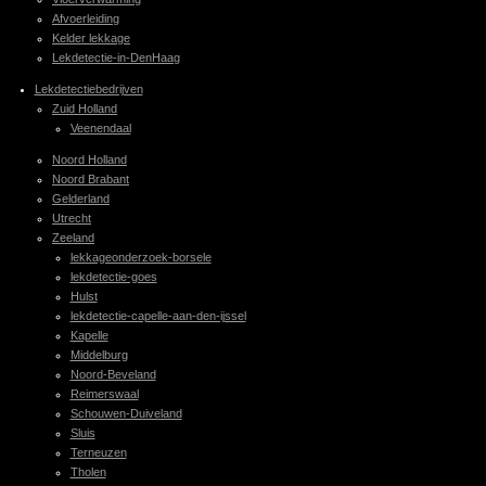
Afvoerleiding
Kelder lekkage
Lekdetectie-in-DenHaag
Lekdetectiebedrijven
Zuid Holland
Veenendaal
Noord Holland
Noord Brabant
Gelderland
Utrecht
Zeeland
lekkageonderzoek-borsele
lekdetectie-goes
Hulst
lekdetectie-capelle-aan-den-ijssel
Kapelle
Middelburg
Noord-Beveland
Reimerswaal
Schouwen-Duiveland
Sluis
Terneuzen
Tholen