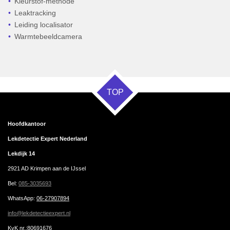
Kleurstof-methode
Leaktracking
Leiding localisator
Warmtebeeldcamera
TOP
Hoofdkantoor
Lekdetectie Expert Nederland
Lekdijk 14
2921 AD Krimpen aan de IJssel
Bel:
085-3035693
WhatsApp
:
06-27907894
info@lekdetectieexpert.nl
KvK nr.:80691676