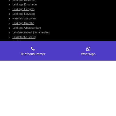
Lekkage Enschede
Lekkage Hengelo
Lekkage Lelystad
waterlek opsporen
Lekkage Drenthe
Lekkage Alblasserdam
Lekdetectiebedrijf Amsterdam
Lekdetectie Boxtel
Apeldoorn
Lekdetectie Expert Amsterdam
Lekt in Amsterdam
Telefoonnummer
WhatsApp
Lekdetectie Expert Amsterdam
Voor lekdetectie in Amsterdam bel ons
Rotterdam
Den Haag
Enschede
Westland
Leiden
Hoofddorp
Zoetermeer
Eindhoven
Breda
Capelle aan den IJssel
Gouda