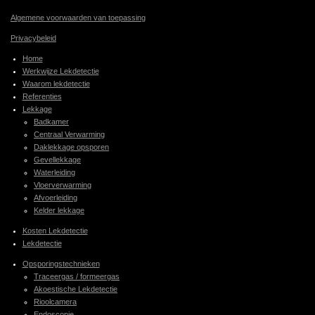
Algemene voorwaarden van toepassing
Privacybeleid
Home
Werkwijze Lekdetectie
Waarom lekdetectie
Referenties
Lekkage
Badkamer
Centraal Verwarming
Daklekkage opsporen
Gevellekkage
Waterleiding
Vloerverwarming
Afvoerleiding
Kelder lekkage
Kosten Lekdetectie
Lekdetectie
Opsporingstechnieken
Traceergas / formeergas
Akoestische Lekdetectie
Rioolcamera
Endoscopie