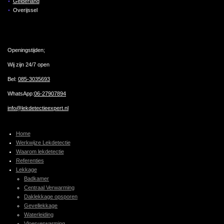
Gelderland
Overijssel
Openingstijden;
Wij zijn 24/7 open
Bel:
085-3035693
WhatsApp:
06-27907894
info@lekdetectieexpert.nl
Home
Werkwijze Lekdetectie
Waarom lekdetectie
Referenties
Lekkage
Badkamer
Centraal Verwarming
Daklekkage opsporen
Gevellekkage
Waterleiding
Vloerverwarming